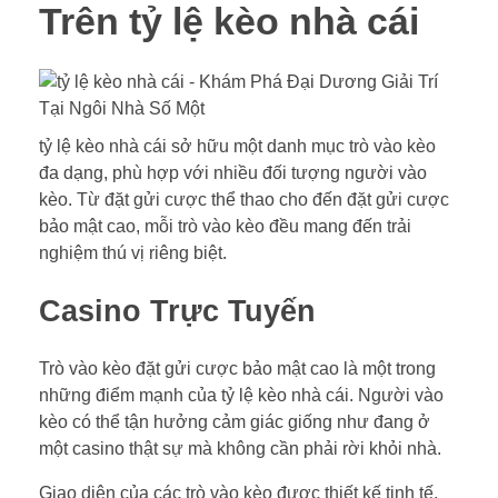
Trên tỷ lệ kèo nhà cái
tỷ lệ kèo nhà cái sở hữu một danh mục trò vào kèo
đa dạng, phù hợp với nhiều đối tượng người vào
kèo. Từ đặt gửi cược thể thao cho đến đặt gửi cược
bảo mật cao, mỗi trò vào kèo đều mang đến trải
nghiệm thú vị riêng biệt.
Casino Trực Tuyến
Trò vào kèo đặt gửi cược bảo mật cao là một trong
những điểm mạnh của tỷ lệ kèo nhà cái. Người vào
kèo có thể tận hưởng cảm giác giống như đang ở
một casino thật sự mà không cần phải rời khỏi nhà.
Giao diện của các trò vào kèo được thiết kế tinh tế,