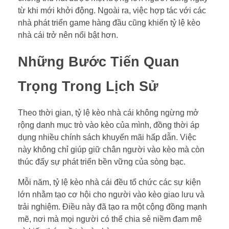
từ khi mới khởi động. Ngoài ra, việc hợp tác với các
nhà phát triển game hàng đầu cũng khiến tỷ lệ kèo
nhà cái trở nên nổi bật hơn.
Những Bước Tiến Quan
Trọng Trong Lịch Sử
Theo thời gian, tỷ lệ kèo nhà cái không ngừng mở
rộng danh mục trò vào kèo của mình, đồng thời áp
dụng nhiều chính sách khuyến mãi hấp dẫn. Việc
này không chỉ giúp giữ chân người vào kèo mà còn
thúc đẩy sự phát triển bền vững của sòng bạc.
Mỗi năm, tỷ lệ kèo nhà cái đều tổ chức các sự kiện
lớn nhằm tạo cơ hội cho người vào kèo giao lưu và
trải nghiệm. Điều này đã tạo ra một cộng đồng mạnh
mẽ, nơi mà mọi người có thể chia sẻ niềm đam mê