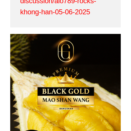
discussion/alo789-rocks-
khong-han-05-06-2025