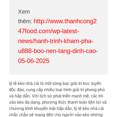
Xem
http://www.thanhcong2
thêm:
47food.com/wp-latest-
news/hanh-trinh-kham-pha-
u888-boo-nen-tang-dinh-cao-
05-06-2025
tỷ lệ kèo nhà cái là một sòng bạc giải trí trực tuyến
độc đáo, cung cấp nhiều loại hình giải trí phong phú
và hấp dẫn. Với lịch sử phát triển mạnh mẽ, các trò
vào kèo đa dạng, phương thức thanh toán tiện lợi và
chương trình khuyến mãi hấp dẫn, tỷ lệ kèo nhà cái
chắc chắn sẽ mang đến cho người vào kèo những