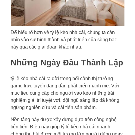
Để hiểu rõ hơn về tỷ lệ kèo nhà cái, chúng ta cần
nhìn vào sự hình thành và phát triển của sòng bạc
này qua các giai đoạn khác nhau.
Những Ngày Đầu Thành Lập
tỷ lệ kèo nhà cái ra đời trong bối cảnh thị trường
game trực tuyến đang dần phát triển mạnh mẽ. Với
mục tiêu cung cấp cho người vào kèo những trải
nghiệm giải trí tuyệt vời, đội ngũ sáng lập đã không
ngừng nghiên cứu và cải tiến sản phẩm.
Nền tảng này được xây dựng dựa trên công nghệ
tiên tiến. Điều này giúp tỷ lệ kèo nhà cái nhanh
chóng thu hút được một lượng lớn người dùng ngay