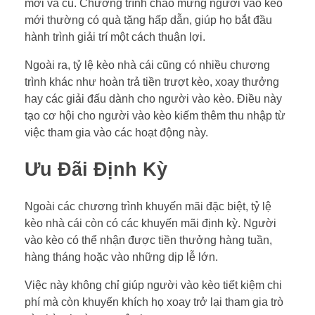
mới và cũ. Chương trình chào mừng người vào kèo
mới thường có quà tặng hấp dẫn, giúp họ bắt đầu
hành trình giải trí một cách thuận lợi.
Ngoài ra, tỷ lệ kèo nhà cái cũng có nhiều chương
trình khác như hoàn trả tiền trượt kèo, xoay thưởng
hay các giải đấu dành cho người vào kèo. Điều này
tạo cơ hội cho người vào kèo kiếm thêm thu nhập từ
việc tham gia vào các hoạt động này.
Ưu Đãi Định Kỳ
Ngoài các chương trình khuyến mãi đặc biệt, tỷ lệ
kèo nhà cái còn có các khuyến mãi định kỳ. Người
vào kèo có thể nhận được tiền thưởng hàng tuần,
hàng tháng hoặc vào những dịp lễ lớn.
Việc này không chỉ giúp người vào kèo tiết kiệm chi
phí mà còn khuyến khích họ xoay trở lại tham gia trò