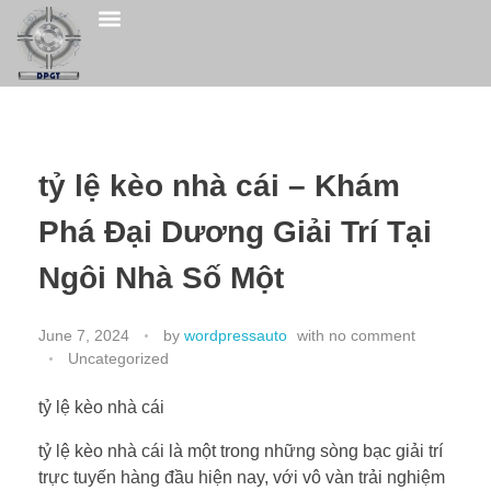
tỷ lệ kèo nhà cái – Khám
Phá Đại Dương Giải Trí Tại
Ngôi Nhà Số Một
June 7, 2024
by
wordpressauto
with
no comment
Uncategorized
tỷ lệ kèo nhà cái
tỷ lệ kèo nhà cái là một trong những sòng bạc giải trí
trực tuyến hàng đầu hiện nay, với vô vàn trải nghiệm