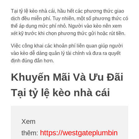
Tại tỷ lệ kèo nhà cái, hầu hết các phương thức giao
dịch đều miễn phí. Tuy nhiên, một số phương thức có
thể áp dụng mức phí nhỏ. Người vào kèo nên xem
xét kỹ trước khi chọn phương thức gửi hoặc rút tiền.
Việc công khai các khoản phí liên quan giúp người
vào kèo dễ dàng quản lý tài chính và đưa ra quyết
định đúng đắn hơn.
Khuyến Mãi Và Ưu Đãi
Tại tỷ lệ kèo nhà cái
Xem
https://westgateplumbin
thêm: