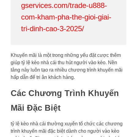
gservices.com/trade-u888-
com-kham-pha-the-gioi-giai-
tri-dinh-cao-3-2025/
Khuyến mãi là một trong những yếu đặt cược thêm
giúp tỷ lệ kèo nhà cái thu hút người vào kèo. Nền
tảng này luôn tạo ra nhiều chương trình khuyến mãi
hấp dẫn để tri ân khách hàng.
Các Chương Trình Khuyến
Mãi Đặc Biệt
tỷ lệ kèo nhà cái thường xuyên tổ chức các chương
trình khuyến mãi đặc biệt dành cho người vào kèo