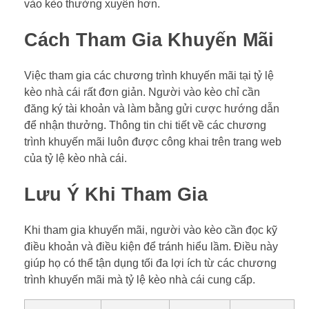
vào kèo thường xuyên hơn.
Cách Tham Gia Khuyến Mãi
Việc tham gia các chương trình khuyến mãi tại tỷ lệ
kèo nhà cái rất đơn giản. Người vào kèo chỉ cần
đăng ký tài khoản và làm bằng gửi cược hướng dẫn
để nhận thưởng. Thông tin chi tiết về các chương
trình khuyến mãi luôn được công khai trên trang web
của tỷ lệ kèo nhà cái.
Lưu Ý Khi Tham Gia
Khi tham gia khuyến mãi, người vào kèo cần đọc kỹ
điều khoản và điều kiện để tránh hiểu lầm. Điều này
giúp họ có thể tận dụng tối đa lợi ích từ các chương
trình khuyến mãi mà tỷ lệ kèo nhà cái cung cấp.