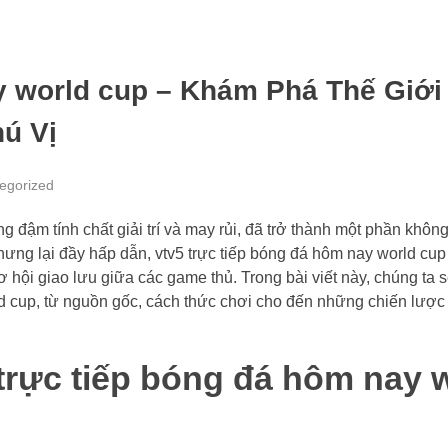
ay world cup – Khám Phá Thế Giới
ú Vị
egorized
g đậm tính chất giải trí và may rủi, đã trở thành một phần không
ưng lại đầy hấp dẫn, vtv5 trực tiếp bóng đá hôm nay world cup
 hội giao lưu giữa các game thủ. Trong bài viết này, chúng ta
d cup, từ nguồn gốc, cách thức chơi cho đến những chiến lược 
trực tiếp bóng đá hôm nay 