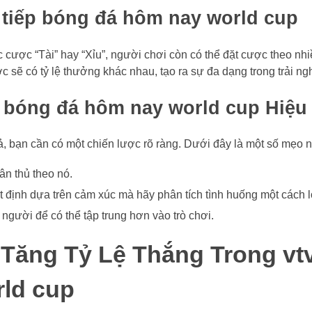
 tiếp bóng đá hôm nay world cup
c cược “Tài” hay “Xỉu”, người chơi còn có thể đặt cược theo nhi
 sẽ có tỷ lệ thưởng khác nhau, tạo ra sự đa dạng trong trải ng
p bóng đá hôm nay world cup Hiệu
ả, bạn cần có một chiến lược rõ ràng. Dưới đây là một số mẹo 
ân thủ theo nó.
định dựa trên cảm xúc mà hãy phân tích tình huống một cách l
gười để có thể tập trung hơn vào trò chơi.
Tăng Tỷ Lệ Thắng Trong vtv
rld cup