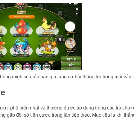
hông minh sẽ giúp bạn gia tăng cơ hội thắng lợi trong mỗi ván
le
ược phổ biến nhất và thường được áp dụng trong các trò chơi 
ng gấp đôi số tiền cược trong lần tiếp theo. Mục tiêu là khi thắn