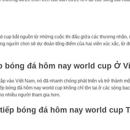
rld cup bắt nguồn từ những cuộc thi đấu giữa các thương nhân, 
ng người chơi sẽ dự đoán tổng điểm của hai viên xúc xắc, từ đ
iếp bóng đá hôm nay world cup Ở V
hập vào Việt Nam, nó đã nhanh chóng phát triển và trở thành mộ
c tiếp bóng đá hôm nay world cup không chỉ tồn tại ở các sòng bạ
cho nhiều người tham gia hơn.
tiếp bóng đá hôm nay world cup 