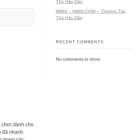
Thủ Hấp Dẫn
MB66 – MB66.COM – Thưởng Tân
Thủ Hấp Dẫn
RECENT COMMENTS
No comments to show.
ò chơi dành cho
up đã nhanh
c trong các