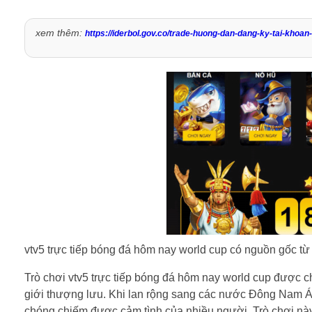
xem thêm:
https://iderbol.gov.co/trade-huong-dan-dang-ky-tai-kho
vtv5 trực tiếp bóng đá hôm nay world cup có nguồn gốc t
Trò chơi vtv5 trực tiếp bóng đá hôm nay world cup được c
giới thượng lưu. Khi lan rộng sang các nước Đông Nam Á, 
chóng chiếm được cảm tình của nhiều người. Trò chơi này