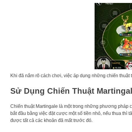
Khi đã nắm rõ cách chơi, việc áp dụng những chiến thuật t
Sử Dụng Chiến Thuật Martinga
Chiến thuật Martingale là một trong những phương pháp c
bắt đầu bằng việc đặt cược một số tiền nhỏ, nếu thua thì tă
được tất cả các khoản đã mất trước đó.