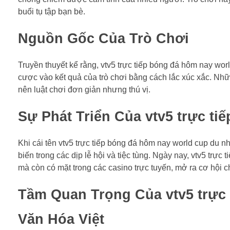
buổi tụ tập bạn bè.
Nguồn Gốc Của Trò Chơi
Truyền thuyết kể rằng, vtv5 trực tiếp bóng đá hôm nay wo
cược vào kết quả của trò chơi bằng cách lắc xúc xắc. Nhữ
nên luật chơi đơn giản nhưng thú vị.
Sự Phát Triển Của vtv5 trực t
Khi cái tên vtv5 trực tiếp bóng đá hôm nay world cup du n
biến trong các dịp lễ hội và tiệc tùng. Ngày nay, vtv5 trự
mà còn có mặt trong các casino trực tuyến, mở ra cơ hội 
Tầm Quan Trọng Của vtv5 trực 
Văn Hóa Việt