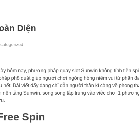
oàn Diện
categorized
 ngày hôm nay, phương pháp quay slot Sunwin không tính tiền s
pháp phổ quát giúp người chơi ngóng hóng niềm vui từ phần đ
hết. Bài viết đấy đang chỉ dẫn người thân kĩ càng về phong thá
 nền tảng Sunwin, song song tập trung vào việc chơi 1 phương
ữu.
Free Spin