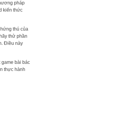
phương pháp
d kiến thức
c hứng thú của
 hãy thử phần
n. Điều này
t game bài bác
ân thực hành