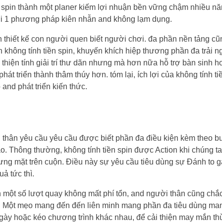
n spin thành một planer kiếm lợi nhuận bền vững chậm nhiều nă
hơi 1 phương pháp kiên nhẫn and không lạm dụng.
n thiết kế con người quen biết người chơi. đa phần nền tảng 
 không tính tiền spin, khuyến khích hiệp thương phần đa trải 
thiện tính giải trí thư dãn nhưng mà hơn nữa hỗ trợ bàn sinh h
 triển thành thâm thúy hơn. tóm lại, ích lợi của không tính ti
and phát triển kiến thức.
ời thân yêu cầu yêu cầu được biết phần đa điều kiện kèm theo b
Thông thường, không tính tiền spin được Action khi chúng ta 
trưng mặt trên cuộn. Điều này sự yêu cầu tiêu dùng sự Đánh to 
ả tức thì.
n một số lượt quay không mất phí tổn, and người thân cũng chắ
c. Một mẹo mang đến đến liên minh mang phần đa tiêu dùng man
y hoặc kéo chương trình khác nhau, để cải thiện may mắn t