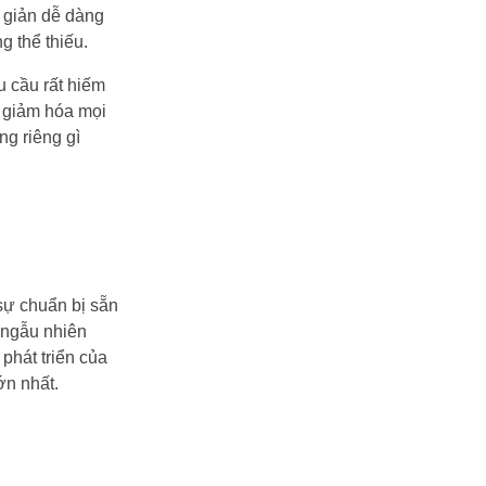
g giản dễ dàng
 thể thiếu.
u cầu rất hiếm
u giảm hóa mọi
ng riêng gì
sự chuẩn bị sẵn
 ngẫu nhiên
phát triển của
ớn nhất.