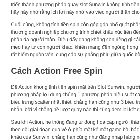
triển thành phương pháp quay slot Sunwin không tính tiề
hãy hãy nhờ rằng ích lợi này nhờ vào việc người thân c
Cuối cùng, không tính tiền spin còn góp góp phổ quát phầ
thường doanh nghiệp chương trình chiết khấu xúc tiến đến
phần đa người thân. Điều đấy đang không còn riêng gì cải 
mẹo hay từ con người khác, khiến mang đến ngóng hóng phát
rất hiếm nguồn vốn, cung cấp sự phẳng phiu giữa quốc bộ 
Cách Action Free Spin
Để Action không tính tiền spin mặt trên Slot Sunwin, ngư
phương pháp lợi dụng chúng 1 phương pháp hiệu suất cao. 
biểu trưng scatter nhất thiết, chẳng hạn cũng như 3 biểu 
nhẫn, bởi vì chẳng hề lượt quay nào thì cũng đem lại kết qu
Sau khi Action, hệ thống đang tự động hóa cấp người thâ
theo dõi giai đoạn qua vẻ ở phía mặt kế mặt game bài bá
khấu của Sunwin, chẳng hạn cũng như đăng nhập hàng ngà