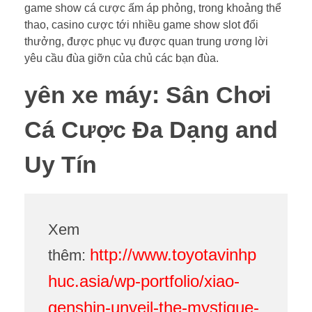
game show cá cược ấm áp phỏng, trong khoảng thể
thao, casino cược tới nhiều game show slot đổi
thưởng, được phục vụ được quan trung ương lời
yêu cầu đùa giỡn của chủ các bạn đùa.
yên xe máy: Sân Chơi
Cá Cược Đa Dạng and
Uy Tín
Xem
http://www.toyotavinhp
thêm:
huc.asia/wp-portfolio/xiao-
genshin-unveil-the-mystique-