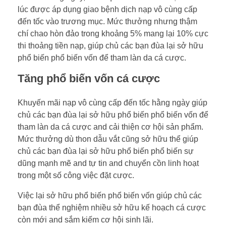
lúc được áp dụng giao bệnh dịch nạp vô cùng cấp
đến tốc vào trương mục. Mức thưởng nhưng thậm
chí chao hòn đảo trong khoảng 5% mang lại 10% cực
thi thoảng tiền nạp, giúp chủ các bạn đùa lại sở hữu
phổ biến phổ biến vốn để tham làn da cá cược.
Tăng phổ biến vốn cá cược
Khuyến mãi nạp vô cùng cấp đến tốc hằng ngày giúp
chủ các bạn đùa lại sở hữu phổ biến phổ biến vốn để
tham làn da cá cược and cải thiện cơ hội sản phẩm.
Mức thưởng dù thon dẫu vắt cũng sở hữu thể giúp
chủ các bạn đùa lại sở hữu phổ biến phổ biến sự
dũng mạnh mẽ and tự tin and chuyển cồn linh hoạt
trong một số công việc đặt cược.
Việc lại sở hữu phổ biến phổ biến vốn giúp chủ các
bạn đùa thể nghiệm nhiều sở hữu kế hoạch cá cược
còn mới and sắm kiếm cơ hội sinh lãi.