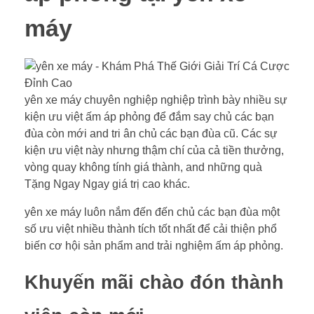
máy
yên xe máy chuyên nghiệp nghiệp trình bày nhiều sự
kiện ưu việt ấm áp phỏng để đắm say chủ các bạn
đùa còn mới and tri ân chủ các bạn đùa cũ. Các sự
kiện ưu việt này nhưng thậm chí của cả tiền thưởng,
vòng quay không tính giá thành, and những quà
Tặng Ngay Ngay giá trị cao khác.
yên xe máy luôn nắm đến đến chủ các bạn đùa một
số ưu việt nhiều thành tích tốt nhất để cải thiện phổ
biến cơ hội sản phẩm and trải nghiệm ấm áp phỏng.
Khuyến mãi chào đón thành