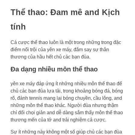
Thể thao: Đam mê and Kịch
tính
Cá cược thể thao luôn là một trong những trong đặc
điểm nổi trội của yên xe máy, đắm say sự thân
thương của hầu hết chủ các bạn đùa.
Đa dạng nhiều môn thể thao
yên xe máy đáp ứng ít những nhiều môn thể thao để
chủ các bạn đùa lựa tải, trong khoảng bóng đá, bóng
rổ, đánh tennis mang lại bóng chuyền, cầu lông, and
những môn thể thao khác. Người đùa nhưng thậm
chí đối chọi giản and dễ dàng sắm thấy môn thể thao
thương mến của tớ and trải nghiệm cá cược.
Sự ít những này không một số giúp chủ các bạn đùa