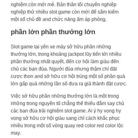
nghiệm còn mới mẻ. Bản thân tôi chuyên nghiệp
nghiệp thử nhiều slot game còn mới để sắm kiếm
một số chủ đề and chức năng ấm áp phỏng.
phần lớn phần thưởng lớn
Slot game tại yên xe máy sở hữu phần những
thưởng lớn, trong khoảng jackpot lũy tiến tới nhiều
phần thưởng nhất quyết, đến cơ hội làm giàu đến
chủ các bạn đùa. Người đùa nhưng thậm chí đặt
cược thon and sở hữu cơ hội trúng một số phần quà
lớn gấp quá những lần số đưa ra giá thành đặt cược.
Việc sở hữu phần những thưởng lớn là một trong
những trong nguyên tố chẳng thể thiếu đắm say chủ
các bạn đùa trải nghiệm slot game. Ai ý hy vọng hy
vọng sở hữu cơ hội giàu sang chỉ cách khắc phục
nhiều trong một số vòng quay red color red color lộc
may.