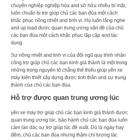
chuyên nghiệp nghiệp hóa and sở hữu nhiều bí mật,
luôn chuẩn bị trợ giúp chủ các bạn đùa một cách
khắc phục nồng nhiệt and tinh vi. Họ luôn lắng nghe
and up load được quan trung ương vấn đề của chủ
các bạn đùa một cách khắc phục lập cập and tác
dụng.
Sự nồng nhiệt and tinh vi của đội ngũ quy trình nhân
công trợ giúp chủ các bạn kinh giá thành là một trong
những trong nguyên tố chẳng thể thiếu giúp yên xe
máy kiến thiết xây dựng được tinh thần and sự trung
thành của chủ các bạn đùa.
Hỗ trợ được quan trung ương lúc
yên xe máy trợ giúp chủ các bạn kinh giá thành được
quan trung ương lúc, bảo hành chủ các bạn đùa luôn
cảm làn dác sự trợ giúp lúc đề xuất. Dù là ngày hay
đêm, chủ các bạn đùa nhưng thậm chí tương tác