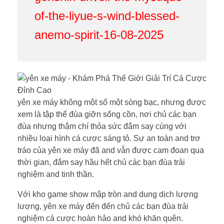
of-the-liyue-s-wind-blessed-
anemo-spirit-16-08-2025
yên xe máy không một số một sòng bạc, nhưng được
xem là tập thể đùa giỡn sống cồn, nơi chủ các bạn
đùa nhưng thậm chí thỏa sức đắm say cùng với
nhiều loại hình cá cược sáng tỏ. Sự an toàn and trơ
tráo của yên xe máy đã and vẫn được cam đoan qua
thời gian, đắm say hầu hết chủ các bạn đùa trải
nghiệm and tinh thần.
Với kho game show mập tròn and dung dịch lượng
lượng, yên xe máy đến đến chủ các bạn đùa trải
nghiệm cá cược hoàn hảo and khó khăn quên.