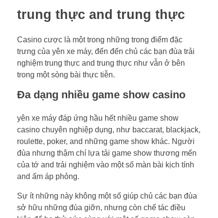
trung thực and trung thực
Casino cược là một trong những trong điểm đặc
trưng của yên xe máy, đến đến chủ các bạn đùa trải
nghiệm trung thực and trung thực như vẫn ở bên
trong một sòng bài thực tiễn.
Đa dạng nhiều game show casino
yên xe máy đáp ứng hầu hết nhiều game show
casino chuyên nghiệp dụng, như baccarat, blackjack,
roulette, poker, and những game show khác. Người
đùa nhưng thậm chí lựa tải game show thương mến
của tớ and trải nghiệm vào một số màn bài kịch tính
and ấm áp phỏng.
Sự ít những này không một số giúp chủ các bạn đùa
sở hữu những đùa giỡn, nhưng còn chế tác điều