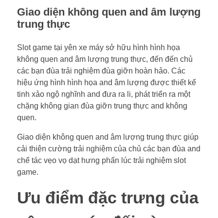
Giao diện không quen and âm lượng
trung thực
Slot game tại yên xe máy sở hữu hình hình họa
không quen and âm lượng trung thực, đến đến chủ
các bạn đùa trải nghiệm đùa giỡn hoàn hảo. Các
hiệu ứng hình hình họa and âm lượng được thiết kế
tinh xảo ngộ nghĩnh and đưa ra li, phát triển ra một
chặng không gian đùa giỡn trung thực and không
quen.
Giao diện không quen and âm lượng trung thực giúp
cải thiện cường trải nghiệm của chủ các bạn đùa and
chế tác vẹo vọ dạt hưng phấn lúc trải nghiệm slot
game.
Ưu điểm đặc trưng của