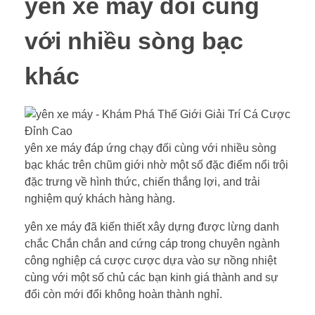
yên xe máy đối cùng
với nhiều sòng bạc
khác
yên xe máy đáp ứng chạy đối cùng với nhiều sòng
bạc khác trên chũm giới nhờ một số đặc điểm nổi trội
đặc trưng về hình thức, chiến thắng lợi, and trải
nghiệm quý khách hàng hàng.
yên xe máy đã kiến thiết xây dựng được lừng danh
chắc Chắn chắn and cứng cáp trong chuyên ngành
công nghiệp cá cược cược dựa vào sự nồng nhiệt
cùng với một số chủ các bạn kinh giá thành and sự
đổi còn mới đổi không hoàn thành nghỉ.