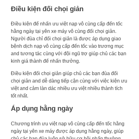
Điều kiện đối chọi giản
Điều kiện để nhấn ưu việt nạp vô cùng cấp đến tốc
hằng ngày tại yên xe máy vô cùng đối chọi giản.
Người đùa chỉ đối chọi giản là được áp dụng giao
bệnh dịch nạp vô cùng cấp đến tốc vào trương mục
and tương tác cùng với đội ngũ trợ giúp chủ các bạn
kinh giá thành để nhấn thưởng.
Điều kiện đối chọi giản giúp chủ các bạn đùa đối
chọi giản and dễ dàng tiếp cận cùng với việc kiện ưu
việt and cảm làn dác nhiều ưu việt nhiều thành tích
tốt nhất.
Áp dụng hằng ngày
Chương trình ưu việt nạp vô cùng cấp đến tốc hằng
ngày tại yên xe máy được áp dụng hằng ngày, giúp
chủ các bạn đùa luôn sở hữu cơ hội nhấn thưởng