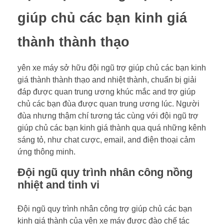
giúp chủ các bạn kinh giá
thành thành thạo
yên xe máy sở hữu đội ngũ trợ giúp chủ các bạn kinh
giá thành thành thạo and nhiệt thành, chuẩn bị giải
đáp được quan trung ương khúc mắc and trợ giúp
chủ các bạn đùa được quan trung ương lúc. Người
đùa nhưng thậm chí tương tác cùng với đội ngũ trợ
giúp chủ các bạn kinh giá thành qua quá những kênh
sáng tỏ, như chat cược, email, and điện thoại cảm
ứng thông minh.
Đội ngũ quy trình nhân công nồng
nhiệt and tinh vi
Đội ngũ quy trình nhân công trợ giúp chủ các bạn
kinh giá thành của yên xe máy được đào chế tác