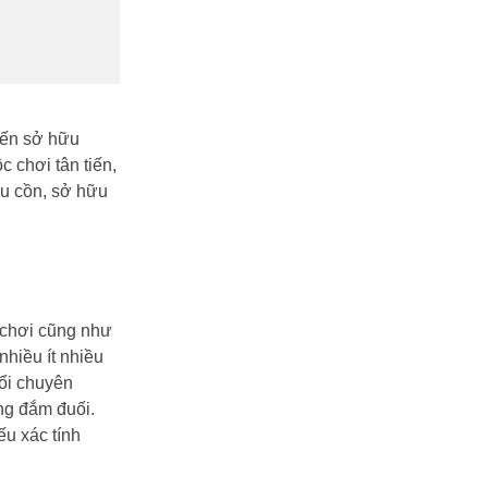
yến sở hữu
 chơi tân tiến,
ợu cồn, sở hữu
 chơi cũng như
nhiều ít nhiều
ổi chuyên
ng đắm đuối.
u xác tính