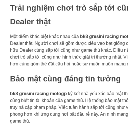
Trải nghiệm chơi trò sắp tới cũ
Dealer thật
Một điểm khác biệt khác nhau của
bk8 gresini racing mo
Dealer thật. Người chơi sẽ gồm được xiêu vẹo bạt giống c
hữu Dealer cùng sắp tới cũng như game thủ khác. Điều n
chơi trò sắp tới cũng như hình thức giải trí thường nhật. 
hơn cùng gồm thể đặt câu hỏi hoặc sự muốn muốn mang đến
Bảo mật cùng đáng tin tưởng
bk8 gresini racing motogp
ký kết nhà yếu xác bảo mật t
cùng biết tin tài khoản của game thủ. Hệ thống bảo mật th
truy nã cập phạm pháp. Việc tuân hành sắp tới cũng như v
phong hơn khi ứng dụng nơi bắt đầu rễ này. An ninh mạng 
game thủ.