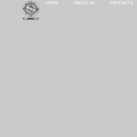
HOME
ABOUT US
PRODUCTS