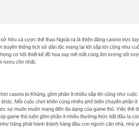
ở hữu cá cược thể thao Ngoài ra là thiên đàng casino trực tu
truyền thống lịch sử dân tộc mang lại tới sắp tới cũng như cuộc
hong cơ hội thiết kế đồ họa say mê mắt cùng âm lượng sôi rư
i rượu cồn nhất.
chơi casino to Khủng, gồm phần ít nhiều sắp tới cũng như cuộc
ơi khác. Mỗi cuộc chơi khôn cùng nhiều phổ biến chuyển phần ít 
ược sự muốn muốn mang đến đa dạng của game thủ. Việc thế đ
iúp game thủ luôn gồm phần ít nhiều thưởng thức bắt đầu lạ cù
 như hãng phát hành thành hàng đầu con người căn nhà, nhà yế