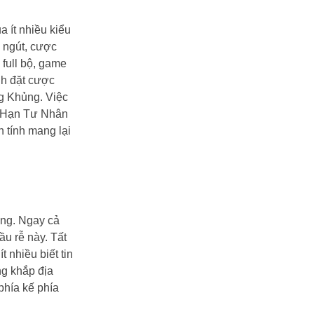
 ít nhiều kiểu
i ngút, cược
 full bộ, game
nh đặt cược
ng Khủng. Việc
u Hạn Tư Nhân
 tính mang lại
ụng. Ngay cả
̀u rễ này. Tất
 nhiều biết tin
ng khắp địa
phía kế phía