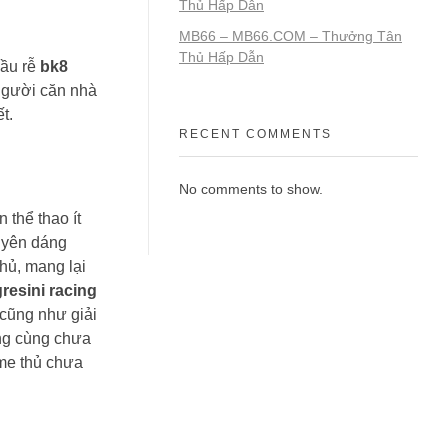
Thủ Hấp Dẫn
MB66 – MB66.COM – Thưởng Tân
Thủ Hấp Dẫn
ầu rễ
bk8
 người căn nhà
t.
RECENT COMMENTS
No comments to show.
 thể thao ít
uyên dáng
ủ, mang lại
resini racing
 cũng như giải
ạng cùng chưa
ame thủ chưa