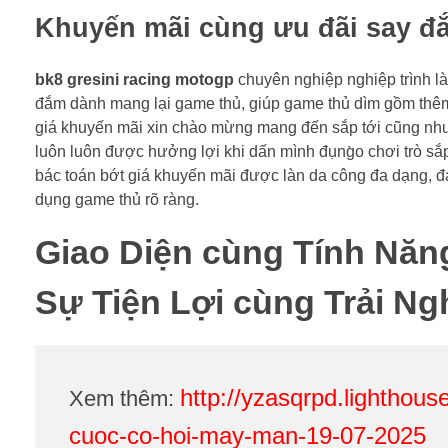
Khuyến mãi cùng ưu đãi say đ
bk8 gresini racing motogp
chuyên nghiệp nghiệp trình là
đắm dành mang lại game thủ, giúp game thủ dìm gồm thêm 
giá khuyến mãi xin chào mừng mang đến sắp tới cũng như
luôn luôn được hưởng lợi khi dấn mình đụng̀o chơi trò sắp
bác toán bớt giá khuyến mãi được làn da công đa dạng,
dụng game thủ rõ ràng.
Giao Diện cùng Tính Năng
Sự Tiện Lợi cùng Trải N
http://yzasqrpd.lighthou
Xem thêm:
cuoc-co-hoi-may-man-19-07-2025