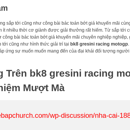
ắm
ng sắp tới cũng như công bài bác toán bớt giá khuyến mãi cùn
ít nhiều thời cơ giành được giải thưởng rất hiếm. Từ sắp tới 
 công bài bác toán bớt giá khuyến mãi chuyên nghiệp nghiệp,
 tới cũng như hình thức giải trí tại
bk8 gresini racing motogp
 đáp ứng sự muốn muốn mang đến của đại khái đối tượng người
 Trên bk8 gresini racing m
ghiệm Mượt Mà
sebapchurch.com/wp-discussion/nha-cai-188