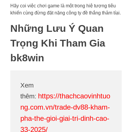
Hãy coi việc chơi game là một trong hiệ tượng tiêu
khiển cùng đừng đặt nặng công ty đề thắng thảm tíại.
Những Lưu Ý Quan
Trọng Khi Tham Gia
bk8win
Xem
https://thachcaovinhtuo
thêm:
ng.com.vn/trade-dv88-kham-
pha-the-gioi-giai-tri-dinh-cao-
33-2025/