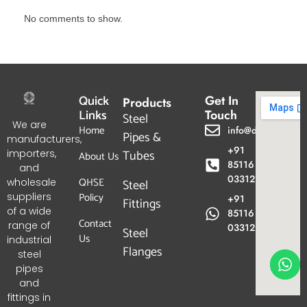
No comments to show.
Quick
Get In
Products
Links
Touch
Steel
We are
Home
info@dpgtl.com
Pipes &
manufacturers,
+91
Tubes
importers,
About Us
85116
and
03312
QHSE
wholesale
Steel
Policy
suppliers
+91
Fittings
of a wide
85116
Contact
range of
03312
Steel
Us
industrial
Flanges
steel
pipes
and
fittings in