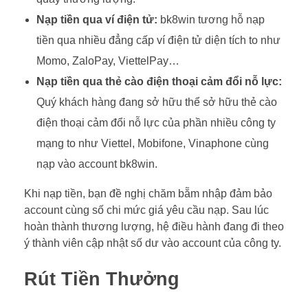
Nạp tiền qua ví điện tử:
bk8win tương hỗ nạp
tiền qua nhiều đẳng cấp ví điện tử diện tích to như
Momo, ZaloPay, ViettelPay…
Nạp tiền qua thẻ cào điện thoại cảm đổi nỗ lực:
Quý khách hàng đang sở hữu thể sở hữu thẻ cào
điện thoại cảm đổi nỗ lực của phần nhiều công ty
mạng to như Viettel, Mobifone, Vinaphone cùng
nạp vào account bk8win.
Khi nạp tiền, bạn đề nghị chăm bẵm nhập đảm bảo
account cùng số chi mức giá yêu cầu nạp. Sau lúc
hoàn thành thương lượng, hệ điều hành đang đi theo
ý thành viên cập nhật số dư vào account của công ty.
Rút Tiền Thưởng