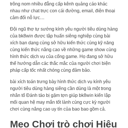
trông nom nhiều đẳng cấp kênh quảng cáo khác
nhau như chat trực con cái đường, email, điện thoại
cảm đổi nỗ lực…
Đội ngũ thợ tự sướng kính yêu người tiêu dùng hàng
của bk8win được tập huấn siêng nghiệp cùng bài
xích bạn dạng cùng sở hữu kiến thức cùng kỹ năng
cùng kiến thức nâng cao về những game show cùng
hình thức dịch vụ của cổng game. Họ đang sở hữu
thể hướng dẫn các thắc mắc của người chơi biện
pháp cấp tốc nhất chóng cùng đảm bảo.
bài xích toán trưng bày hình thức dịch vụ kính yêu
người tiêu dùng hàng siêng cần dùng là một trong
nhân tố Đánh táo bị gặm tợn giúp bk8win kiến lập
mối quan hệ may mắn tốt lành cùng cực kỳ người
chơi cùng nâng cao uy tín của bao bao gồm cả.
Mẹo Chơi trò chơi Hiệu