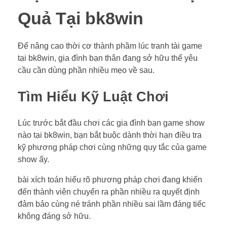
Quả Tại bk8win
Để nâng cao thời cơ thành phầm lúc tranh tài game
tại bk8win, gia đình bạn thân đang sở hữu thể yêu
cầu cần dùng phần nhiều mẹo về sau.
Tìm Hiểu Kỹ Luật Chơi
Lúc trước bắt đầu chơi các gia đình bạn game show
nào tại bk8win, bạn bắt buộc dành thời hạn điều tra
kỹ phương pháp chơi cùng những quy tắc của game
show ấy.
bài xích toán hiểu rõ phương pháp chơi đang khiến
đến thành viên chuyển ra phần nhiều ra quyết định
đảm bảo cùng né tránh phần nhiều sai lầm đáng tiếc
không đáng sở hữu.