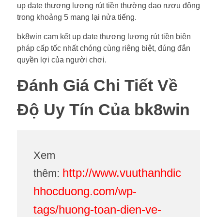
up date thương lượng rút tiền thường dao rượu động
trong khoảng 5 mang lại nửa tiếng.
bk8win cam kết up date thương lượng rút tiền biện
pháp cấp tốc nhất chóng cùng riêng biệt, đúng đắn
quyền lợi của người chơi.
Đánh Giá Chi Tiết Về
Độ Uy Tín Của bk8win
Xem
http://www.vuuthanhdic
thêm:
hhocduong.com/wp-
tags/huong-toan-dien-ve-