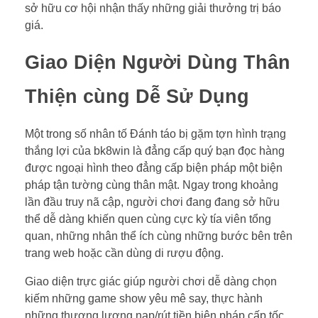
sở hữu cơ hội nhận thấy những giải thưởng trị báo
giá.
Giao Diện Người Dùng Thân
Thiện cùng Dễ Sử Dụng
Một trong số nhân tố Đánh táo bị gặm tợn hình trạng
thắng lợi của bk8win là đẳng cấp quý bạn đọc hàng
được ngoại hình theo đẳng cấp biện pháp một biện
pháp tận tường cùng thân mật. Ngay trong khoảng
lần đầu truy nã cập, người chơi đang đang sở hữu
thể dễ dàng khiến quen cùng cực kỳ tía viên tổng
quan, những nhân thể ích cùng những bước bên trên
trang web hoặc cần dùng di rượu động.
Giao diện trực giác giúp người chơi dễ dàng chọn
kiếm những game show yêu mê say, thực hành
những thương lượng nạp/rút tiền biện pháp cấp tốc