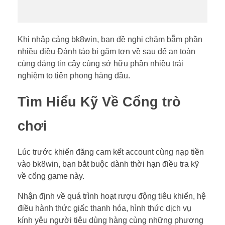
Khi nhập cảng bk8win, bạn đề nghị chăm bẵm phần
nhiều điều Đánh táo bị gặm tợn về sau để an toàn
cùng đáng tin cậy cùng sở hữu phần nhiều trải
nghiệm to tiên phong hàng đầu.
Tìm Hiểu Kỹ Về Cổng trò
chơi
Lúc trước khiến đăng cam kết account cùng nạp tiền
vào bk8win, bạn bắt buộc dành thời hạn điều tra kỹ
về cổng game này.
Nhận định về quá trình hoạt rượu động tiêu khiển, hệ
điều hành thức giấc thanh hóa, hình thức dịch vụ
kính yêu người tiêu dùng hàng cùng những phương