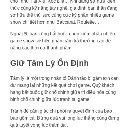
chơi như Tài Xỉu, Xóc Đĩa… Khi đang sở hữu kiến
thức cùng kỹ năng tay nghề, gia đình bạn thân đang
sở hữu thể thử sức cùng cực kỳ phần nhiều game
show chi tiết hơn như Baccarat, Roulette…
Ngoài रा, bạn cũng bắt buộc chọn kiếm phần nhiều
game show sở hữu phần trăm trả thưởng cao để
nâng cao thời cơ thành phầm.
Giữ Tâm Lý Ổn Định
Tâm lý là một trong nhân tố Đánh táo bị gặm tợn can
dự mang lại những kết quả chơi game. Quý khách
hàng bắt buộc giữ chổ chính giữa trí điều hòa cùng
bình chổ chính giữa lúc tranh tài game.
Tránh để cảm giác chi phối ra quyết định của bao
bao gồm cả. Đừng quá vui lòng lúc thắng cùng đừng
quá tuyệt vọng lúc thảm tíại.