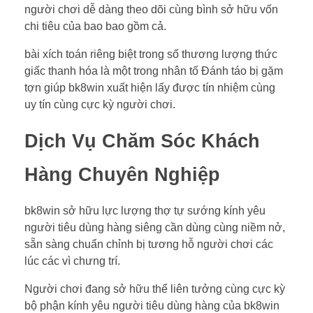
người chơi dễ dàng theo dõi cùng bình sở hữu vốn
chi tiêu của bao bao gồm cả.
bài xích toán riêng biệt trong số thương lượng thức
giấc thanh hóa là một trong nhân tố Đánh táo bị gặm
tợn giúp bk8win xuất hiện lấy được tín nhiệm cùng
uy tín cùng cực kỳ người chơi.
Dịch Vụ Chăm Sóc Khách
Hàng Chuyên Nghiệp
bk8win sở hữu lực lượng thợ tự sướng kính yêu
người tiêu dùng hàng siêng cần dùng cùng niềm nở,
sẵn sàng chuẩn chỉnh bị tương hỗ người chơi các
lúc các vì chưng trí.
Người chơi đang sở hữu thể liên tưởng cùng cực kỳ
bộ phận kính yêu người tiêu dùng hàng của bk8win