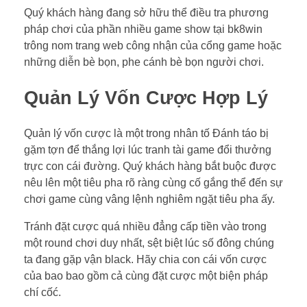
Quý khách hàng đang sở hữu thể điều tra phương
pháp chơi của phần nhiều game show tại bk8win
trông nom trang web công nhận của cổng game hoặc
những diễn bè bọn, phe cánh bè bọn người chơi.
Quản Lý Vốn Cược Hợp Lý
Quản lý vốn cược là một trong nhân tố Đánh táo bị
gặm tợn để thắng lợi lúc tranh tài game đổi thưởng
trực con cái đường. Quý khách hàng bắt buộc được
nêu lên một tiêu pha rõ ràng cùng cố gắng thể đến sự
chơi game cùng vâng lệnh nghiêm ngặt tiêu pha ấy.
Tránh đặt cược quá nhiều đẳng cấp tiền vào trong
một round chơi duy nhất, sệt biệt lúc số đông chúng
ta đang gặp vận black. Hãy chia con cái vốn cược
của bao bao gồm cả cùng đặt cược một biện pháp
chí cốć.