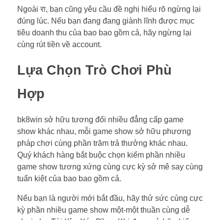
Ngoài रा, bạn cũng yêu cầu đề nghị hiểu rõ ngừng lại
đúng lúc. Nếu bạn đang đang giành lĩnh được mục
tiêu doanh thu của bao bao gồm cả, hãy ngừng lại
cùng rút tiền về account.
Lựa Chọn Trò Chơi Phù
Hợp
bk8win sở hữu tương đối nhiều đẳng cấp game
show khác nhau, mỗi game show sở hữu phương
pháp chơi cùng phần trăm trả thưởng khác nhau.
Quý khách hàng bắt buộc chọn kiếm phần nhiều
game show tương xứng cùng cực kỳ sở mê say cùng
tuấn kiệt của bao bao gồm cả.
Nếu bạn là người mới bắt đầu, hãy thử sức cùng cực
kỳ phần nhiều game show một-một thuần cùng dễ