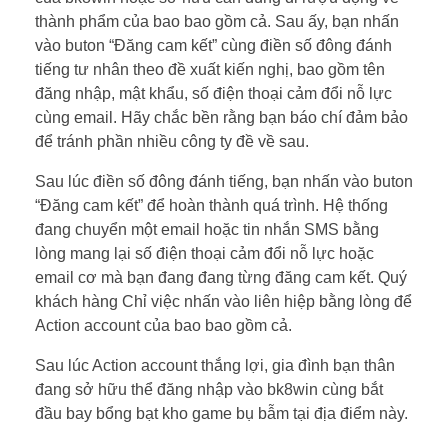
thành phẩm của bao bao gồm cả. Sau ấy, bạn nhấn
vào buton “Đăng cam kết” cùng điền số đông đánh
tiếng tư nhân theo đề xuất kiến nghị, bao gồm tên
đăng nhập, mật khẩu, số điện thoại cảm đổi nỗ lực
cùng email. Hãy chắc bền rằng bạn báo chí đảm bảo
để tránh phần nhiều công ty đề về sau.
Sau lúc điền số đông đánh tiếng, bạn nhấn vào buton
“Đăng cam kết” để hoàn thành quá trình. Hệ thống
đang chuyển một email hoặc tin nhắn SMS bằng
lòng mang lại số điện thoại cảm đổi nỗ lực hoặc
email cơ mà bạn đang đang từng đăng cam kết. Quý
khách hàng Chỉ việc nhấn vào liên hiệp bằng lòng để
Action account của bao bao gồm cả.
Sau lúc Action account thắng lợi, gia đình bạn thân
đang sở hữu thể đăng nhập vào bk8win cùng bắt
đầu bay bổng bạt kho game bụ bẫm tại địa điểm này.