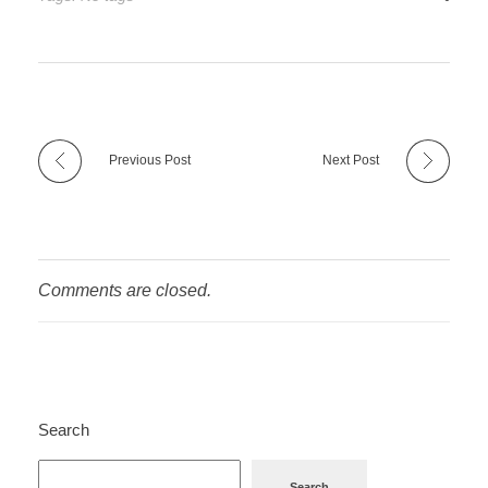
Previous Post
Next Post
Comments are closed.
Search
Search