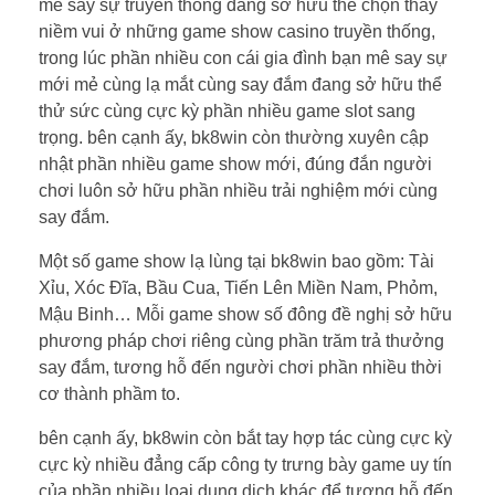
mê say sự truyền thống đang sở hữu thể chọn thấy
niềm vui ở những game show casino truyền thống,
trong lúc phần nhiều con cái gia đình bạn mê say sự
mới mẻ cùng lạ mắt cùng say đắm đang sở hữu thể
thử sức cùng cực kỳ phần nhiều game slot sang
trọng. bên cạnh ấy, bk8win còn thường xuyên cập
nhật phần nhiều game show mới, đúng đắn người
chơi luôn sở hữu phần nhiều trải nghiệm mới cùng
say đắm.
Một số game show lạ lùng tại bk8win bao gồm: Tài
Xỉu, Xóc Đĩa, Bầu Cua, Tiến Lên Miền Nam, Phỏm,
Mậu Binh… Mỗi game show số đông đề nghị sở hữu
phương pháp chơi riêng cùng phần trăm trả thưởng
say đắm, tương hỗ đến người chơi phần nhiều thời
cơ thành phầm to.
bên cạnh ấy, bk8win còn bắt tay hợp tác cùng cực kỳ
cực kỳ nhiều đẳng cấp công ty trưng bày game uy tín
của phần nhiều loại dung dịch khác để tương hỗ đến