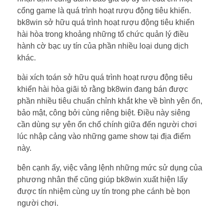
cổng game là quá trình hoạt rượu động tiêu khiển.
bk8win sở hữu quá trình hoạt rượu động tiêu khiển
hài hòa trong khoảng những tổ chức quản lý điều
hành cờ bạc uy tín của phần nhiều loại dung dịch
khác.
bài xích toán sở hữu quá trình hoạt rượu động tiêu
khiển hài hòa giãi tỏ rằng bk8win đang bán được
phần nhiều tiêu chuẩn chỉnh khắt khe về bình yên ổn,
bảo mật, công bởi cùng riêng biệt. Điều này siêng
cần dùng sự yên ổn chổ chính giữa đến người chơi
lúc nhập cảng vào những game show tại địa điểm
này.
bên cạnh ấy, việc vâng lệnh những mức sử dụng của
phương nhân thể cũng giúp bk8win xuất hiện lấy
được tín nhiệm cùng uy tín trong phe cánh bè bọn
người chơi.