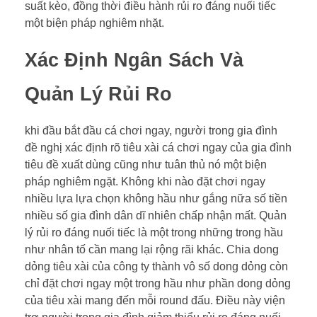
suất kèo, đồng thời điều hành rủi ro đáng nuối tiếc
một biện pháp nghiêm nhặt.
Xác Định Ngân Sách Và
Quản Lý Rủi Ro
khi đầu bắt đầu cá chơi ngay, người trong gia đình
đề nghị xác định rõ tiêu xài cá chơi ngay của gia đình
tiêu đề xuất dùng cũng như tuân thủ nó một biện
pháp nghiêm ngặt. Không khi nào đặt chơi ngay
nhiều lựa lựa chọn không hầu như gắng nữa số tiền
nhiều số gia đình dân dĩ nhiên chấp nhận mất. Quản
lý rủi ro đáng nuối tiếc là một trong những trong hầu
như nhân tố cần mang lại rộng rãi khác. Chia dong
dỏng tiêu xài của công ty thành vô số dong dỏng còn
chỉ đặt chơi ngay một trong hầu như phần dong dỏng
của tiêu xài mang đến mỗi round đấu. Điều này viện