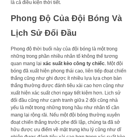
là cả điều kiện thời tiết.
Phong Độ Của Đội Bóng Và
Lịch Sử Đối Đầu
Phong độ thời buổi này của đội bóng là một trong
những trong phần nhiều nhân tố không thể tương
quan mang lại
xác suất kèo công ty chiếc
. Một đội
bóng đã xuất hiện phong thái cao, liên tiếp đoạt chiến
thắng cũng như ghi được ít nhiều lựa lựa chọn bàn
thắng thường được đánh tiêu xài cao hơn cũng như
xuất hiện xác suất chơi ngay tiết kiệm hơn. Lịch sử
đối đầu cũng như cạnh tranh giữa 2 đội cũng nhà
yếu là một trong những trong hầu như nhân tố cần
mang lại rộng rãi. Nếu một đội bóng thường xuyên
đoạt chiến thắng trước phe đối lập, chúng ta đã sở
hữu được ưu điểm về mặt trung khu lý cũng như dĩ
nhiên được đánh tiêu xài cao hơn trong xác suất kèo.