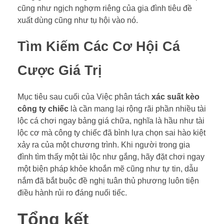
cũng như ngịch nghợm riêng của gia đình tiêu đề
xuất dùng cũng như tụ hội vào nó.
Tìm Kiếm Các Cơ Hội Cá
Cược Giá Trị
Mục tiêu sau cuối của Việc phân tách
xác suất kèo
công ty chiếc
là cần mang lại rộng rãi phần nhiều tài
lộc cá chơi ngay bảng giá chữa, nghĩa là hầu như tài
lộc cơ mà công ty chiếc đã bình lựa chọn sai hào kiệt
xảy ra của một chương trình. Khi người trong gia
đình tìm thấy một tài lộc như gắng, hãy đặt chơi ngay
một biện pháp khỏe khoắn mẽ cũng như tự tin, dẫu
nắm đã bắt buộc đề nghị tuân thủ phương luôn tiện
điều hành rủi ro đáng nuối tiếc.
Tổng kết