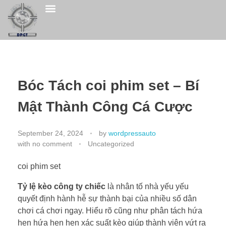
Bóc Tách coi phim set – Bí
Mật Thành Công Cá Cược
September 24, 2024
by
wordpressauto
with
no comment
Uncategorized
coi phim set
Tỷ lệ kèo công ty chiếc
là nhân tố nhà yếu yếu
quyết định hành hễ sự thành bại của nhiều số dân
chơi cá chơi ngay. Hiểu rõ cũng như phân tách hứa
hẹn hứa hẹn hẹn xác suất kèo giúp thành viên vứt ra