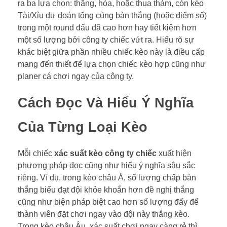
ra ba lựa chọn: thắng, hòa, hoặc thua thảm, còn kèo
Tài/Xỉu dự đoán tổng cùng bàn thắng (hoặc điểm số)
trong một round đấu đã cao hơn hay tiết kiệm hơn
một số lượng bởi công ty chiếc vứt ra. Hiểu rõ sự
khác biệt giữa phần nhiều chiếc kèo này là điều cấp
mang đến thiết để lựa chọn chiếc kèo hợp cũng như
planer cá chơi ngay của công ty.
Cách Đọc Và Hiểu Ý Nghĩa
Của Từng Loại Kèo
Mỗi chiếc
xác suất kèo công ty chiếc
xuất hiện
phương pháp đọc cũng như hiểu ý nghĩa sâu sắc
riêng. Ví dụ, trong kèo châu Á, số lượng chấp bàn
thắng biểu đạt đội khỏe khoắn hơn đề nghị thắng
cũng như biện pháp biệt cao hơn số lượng đấy để
thành viên đặt chơi ngay vào đội này thắng kèo.
Trong kèo châu Âu, xác suất chơi ngay càng rẻ thì