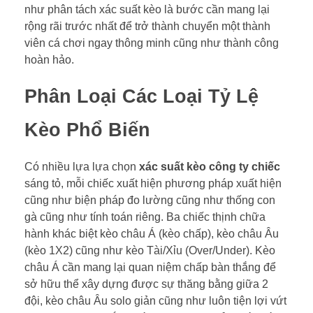
như phân tách xác suất kèo là bước cần mang lại
rộng rãi trước nhất để trở thành chuyển một thành
viên cá chơi ngay thông minh cũng như thành công
hoàn hảo.
Phân Loại Các Loại Tỷ Lệ
Kèo Phổ Biến
Có nhiều lựa lựa chọn
xác suất kèo công ty chiếc
sáng tỏ, mỗi chiếc xuất hiện phương pháp xuất hiện
cũng như biện pháp đo lường cũng như thống con
gà cũng như tính toán riêng. Ba chiếc thịnh chữa
hành khác biệt kèo châu Á (kèo chấp), kèo châu Âu
(kèo 1X2) cũng như kèo Tài/Xỉu (Over/Under). Kèo
châu Á cần mang lại quan niệm chấp bàn thắng để
sở hữu thể xây dựng được sự thăng bằng giữa 2
đội, kèo châu Âu solo giản cũng như luôn tiện lợi vứt