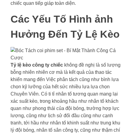
chiếc quan tiếp giáp toàn diện.
Các Yếu Tố Hình ảnh
Hưởng Đến Tỷ Lệ Kèo
Tỷ lệ kèo công ty chiếc
không đề nghị là số lượng
bỗng nhiên nhiên cơ mà là kết quả của thao tác
khiến mang đến Việc phân tách cũng như bình lựa
chọn kỹ lưỡng của hết sức nhiều lựa lựa chọn
Chuyên Viên. Có ti tỉ nhân tố tương quan mang lại
xác suất kèo, trong khoảng hầu như nhân tố khách
quan như phong thái của đội bóng, trường hợp lực
lượng, cũng như lịch sử đối đầu cũng như cạnh
tranh, tới hầu như nhân tố khinh suất như trung khu
lý đội bóng, nhân tố sân công ty, cũng như thậm chí