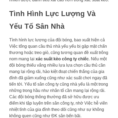
Tình Hình Lực Lượng Và
Yếu Tố Sân Nhà
Tình hình lực lượng của đội bóng, bao xuất hiện cả
Việc tổng quan cầu thủ nhà yếu yếu bị gặp mặt chấn
thương hoặc treo giò, cũng tương quan đề xuất trông
nom mang lại
xác suất kèo công ty chiếc
. Nếu một
đội bóng thiếu vắng nhiều lựa lựa chọn cầu thủ cần
mang lại rộng rãi, hào kiệt đoạt chiến thắng của gia
đình đã giảm xuống cũng như xác suất chơi ngay đã
tiến tới. Yếu tố sân công ty cũng nhà yếu là một trong
những trong hầu như nhân tố cần mang lại rộng rãi.
Các đội bóng thông thường đã sở hữu được ưu
điểm khi tập luyện trên sân công ty, nhờ Việc hễ viên
nhiệt tình của gia đình theo dõi cũng như sự không
không quen cũng như ĐK sân bến bãi.