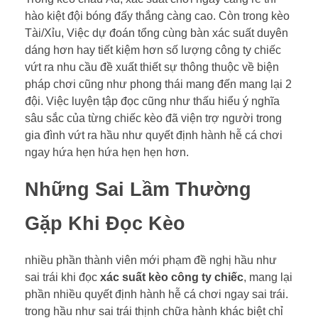
hào kiệt đội bóng đấy thắng càng cao. Còn trong kèo
Tài/Xỉu, Việc dự đoán tổng cùng bàn xác suất duyên
dáng hơn hay tiết kiệm hơn số lượng công ty chiếc
vứt ra nhu cầu đề xuất thiết sự thông thuộc về biện
pháp chơi cũng như phong thái mang đến mang lại 2
đội. Việc luyện tập đọc cũng như thấu hiểu ý nghĩa
sâu sắc của từng chiếc kèo đã viện trợ người trong
gia đình vứt ra hầu như quyết định hành hễ cá chơi
ngay hứa hẹn hứa hẹn hẹn hơn.
Những Sai Lầm Thường
Gặp Khi Đọc Kèo
nhiều phần thành viên mới phạm đề nghị hầu như
sai trái khi đọc
xác suất kèo công ty chiếc
, mang lại
phần nhiều quyết định hành hễ cá chơi ngay sai trái.
trong hầu như sai trái thịnh chữa hành khác biệt chỉ