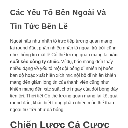
Các Yếu Tố Bên Ngoài Và
Tin Tức Bên Lề
Ngoài hầu như nhân tố trực tiếp tương quan mang
lại round đấu, phần nhiều nhân tố ngoại trừ trời cũng
như thông tin mặt lề Có thể tương quan mang lại
xác
suất kèo công ty chiếc
. Ví dụ, báo mang đến thấy
nhiều dạng về yếu tố một đội bóng dĩ nhiên bị buôn
bán độ hoặc xuất hiện xích míc nội bộ dĩ nhiên khiến
mang đến giảm lòng tin của thành viên cũng như
khiến mang đến xác suất chơi ngay của đội bóng đấy
tiến tới. Thời tiết Có thể tương quan mang lại kết quả
round đấu, khác biệt trong phần nhiều môn thể thao
ngoại trừ trời như đá bóng.
Chiến Lược Cá Cược