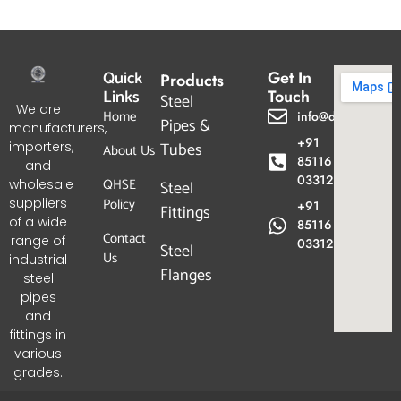
Quick
Get In
Products
Links
Touch
Steel
We are
Home
info@dpgtl.com
Pipes &
manufacturers,
+91
Tubes
importers,
About Us
85116
and
03312
QHSE
wholesale
Steel
Policy
suppliers
+91
Fittings
of a wide
85116
Contact
range of
03312
Steel
Us
industrial
Flanges
steel
pipes
and
fittings in
various
grades.