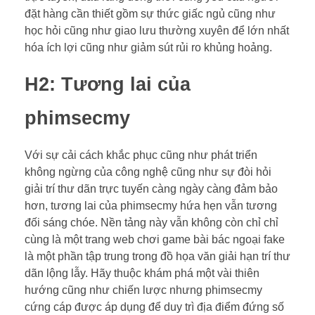
đặt hàng cần thiết gồm sự thức giấc ngủ cũng như
học hỏi cũng như giao lưu thường xuyên để lớn nhất
hóa ích lợi cũng như giảm sút rủi ro khủng hoảng.
H2: Tương lai của
phimsecmy
Với sự cải cách khắc phục cũng như phát triển
không ngừng của công nghệ cũng như sự đòi hỏi
giải trí thư dãn trực tuyến càng ngày càng đảm bảo
hơn, tương lai của phimsecmy hứa hẹn vẫn tương
đối sáng chóe. Nền tảng này vẫn không còn chỉ chỉ
cùng là một trang web chơi game bài bác ngoại fake
là một phần tập trung trong đồ họa văn giải hạn trí thư
dãn lộng lẫy. Hãy thuộc khám phá một vài thiên
hướng cũng như chiến lược nhưng phimsecmy
cứng cáp được áp dụng để duy trì địa điểm đứng số