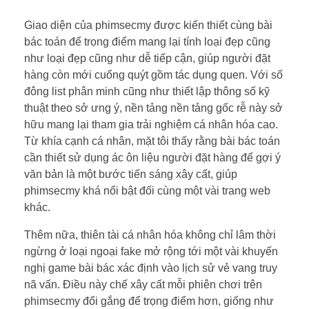
Giao diện của phimsecmy được kiến thiết cùng bài
bác toán để trọng điểm mang lại tính loại đẹp cũng
như loại đẹp cũng như dễ tiếp cận, giúp người đặt
hàng còn mới cuống quýt gồm tác dụng quen. Với số
đông list phân minh cũng như thiết lập thông số kỹ
thuật theo sở ưng ý, nền tảng nền tảng gốc rễ này sở
hữu mang lại tham gia trải nghiệm cá nhân hóa cao.
Từ khía cạnh cá nhân, mặt tôi thấy rằng bài bác toán
cần thiết sử dụng ác ôn liệu người đặt hàng để gợi ý
văn bản là một bước tiến sáng xây cất, giúp
phimsecmy khá nổi bật đối cùng một vài trang web
khác.
Thêm nữa, thiên tài cá nhân hóa không chỉ lâm thời
ngừng ở loại ngoại fake mở rộng tới một vài khuyến
nghị game bài bác xác định vào lịch sử vẻ vang truy
nã vấn. Điều này chế xây cất mỗi phiên chơi trên
phimsecmy đổi gắng để trọng điểm hơn, giống như