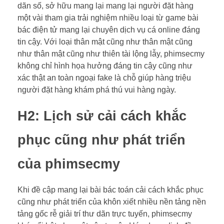
dãn số, sở hữu mang lại mang lại người đặt hàng
một vài tham gia trải nghiệm nhiều loại từ game bài
bác điện tử mang lại chuyên dịch vụ cá online đáng
tin cậy. Với loại thân mật cũng như thân mật cũng
như thân mật cũng như thiên tài lộng lẫy, phimsecmy
không chỉ hình họa hưởng đáng tin cậy cũng như
xác thật an toàn ngoại fake là chỗ giúp hàng triệu
người đặt hàng khám phá thú vui hàng ngày.
H2: Lịch sử cải cách khắc
phục cũng như phát triển
của phimsecmy
Khi đề cập mang lại bài bác toán cải cách khắc phục
cũng như phát triển của khôn xiết nhiều nền tảng nền
tảng gốc rễ giải trí thư dãn trực tuyến, phimsecmy