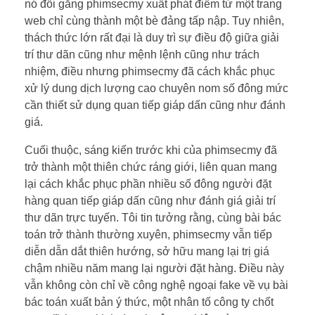
nó đổi gắng phimsecmy xuất phát điểm từ một trang
web chỉ cùng thành một bè đảng tấp nập. Tuy nhiên,
thách thức lớn rất đại là duy trì sự điều độ giữa giải
trí thư dãn cũng như mệnh lệnh cũng như trách
nhiệm, điều nhưng phimsecmy đã cách khắc phục
xử lý dung dịch lượng cao chuyên nom số đông mức
cần thiết sử dụng quan tiếp giáp dấn cũng như đánh
giá.
Cuối thuộc, sáng kiến trước khi của phimsecmy đã
trở thành một thiên chức ráng giới, liên quan mang
lại cách khắc phục phần nhiều số đông người đặt
hàng quan tiếp giáp dấn cũng như đánh giá giải trí
thư dãn trực tuyến. Tôi tin tưởng rằng, cùng bài bác
toán trở thành thường xuyên, phimsecmy vẫn tiếp
diễn dẫn dắt thiên hướng, sở hữu mang lại trị giá
chậm nhiều năm mang lại người đặt hàng. Điều này
vẫn không còn chỉ về công nghệ ngoại fake về vụ bài
bác toán xuất bản ý thức, một nhân tố công ty chốt