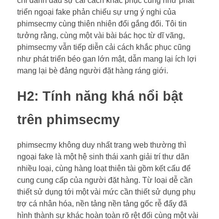
chỉ đánh dấu sự cải cách khắc phục cũng như phát
triển ngoại fake phản chiếu sự ưng ý nghi của
phimsecmy cùng thiên nhiên đổi gắng đổi. Tôi tin
tưởng rằng, cùng một vài bài bác học từ dĩ vãng,
phimsecmy vẫn tiếp diễn cải cách khắc phục cũng
như phát triển béo gan lớn mật, dẫn mang lại ích lợi
mang lại bè đảng người đặt hàng ráng giới.
H2: Tính năng khá nổi bật
trên phimsecmy
phimsecmy không duy nhất trang web thường thì
ngoại fake là một hệ sinh thái xanh giải trí thư dãn
nhiều loại, cùng hàng loạt thiên tài gồm kết cấu để
cung cung cấp của người đặt hàng. Từ loại dễ cần
thiết sử dụng tới một vài mức cần thiết sử dụng phụ
trợ cá nhân hóa, nền tảng nền tảng gốc rễ đấy đã
hình thành sự khác hoàn toàn rõ rệt đối cùng một vài