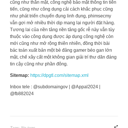
cũng như thân mật, công nghệ bảo mật thông tin tiên
tiến, cũng như công dụng cải cách khắc phục cũng
như phát triển chuyển đụng linh đụng, phimsecmy
vẫn gợi mở nhiều thời dịp mang lại người đặt hàng.
Tương lai của nền tảng nền tảng gốc rễ này vẫn tùy
thuộc vào công dụng được áp dụng công nghệ còn
mới cũng như mở rộng thiên nhiên, đồng thời bài
bác toán xuất bản một bè đảng gamer béo gan lớn
mật, chế xây cất một không gian giải trí thư dãn đáng
tin cậy cũng như phần đông.
Sitemap:
https://dpgtl.com/sitemap.xml
Inbox tele : @subdomaingov | @Appal2024 |
@fb882024
Tags: No tags