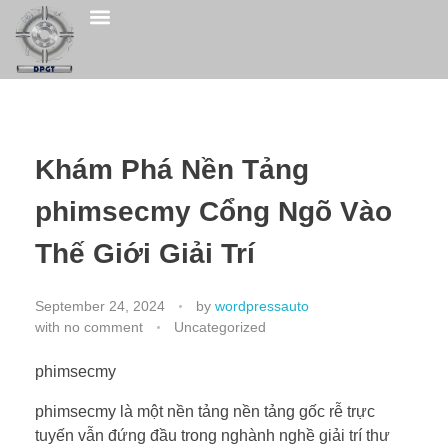
Khám Phá Nền Tảng
phimsecmy Cổng Ngõ Vào
Thế Giới Giải Trí
September 24, 2024
by
wordpressauto
with
no comment
Uncategorized
phimsecmy
phimsecmy là một nền tảng nền tảng gốc rễ trực
tuyến vẫn đứng đầu trong nghành nghề giải trí thư