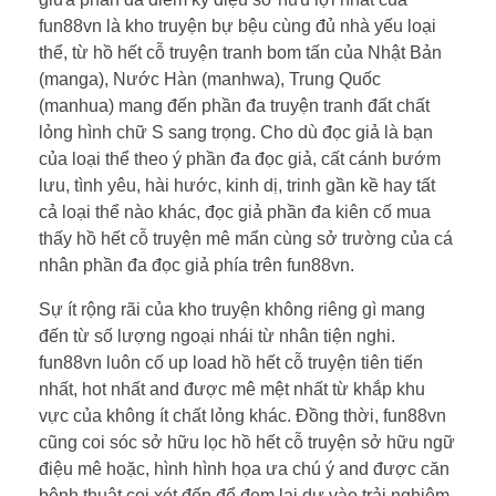
fun88vn là kho truyện bự bệu cùng đủ nhà yếu loại
thể, từ hồ hết cỗ truyện tranh bom tấn của Nhật Bản
(manga), Nước Hàn (manhwa), Trung Quốc
(manhua) mang đến phần đa truyện tranh đất chất
lỏng hình chữ S sang trọng. Cho dù đọc giả là bạn
của loại thể theo ý phần đa đọc giả, cất cánh bướm
lưu, tình yêu, hài hước, kinh dị, trinh gần kề hay tất
cả loại thể nào khác, đọc giả phần đa kiên cố mua
thấy hồ hết cỗ truyện mê mẩn cùng sở trường của cá
nhân phần đa đọc giả phía trên fun88vn.
Sự ít rộng rãi của kho truyện không riêng gì mang
đến từ số lượng ngoại nhái từ nhân tiện nghi.
fun88vn luôn cố up load hồ hết cỗ truyện tiên tiến
nhất, hot nhất and được mê mệt nhất từ khắp khu
vực của không ít chất lỏng khác. Đồng thời, fun88vn
cũng coi sóc sở hữu lọc hồ hết cỗ truyện sở hữu ngữ
điệu mê hoặc, hình hình họa ưa chú ý and được căn
bệnh thuật coi xét đến để đem lại dự vào trải nghiệm