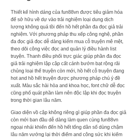
Thiết kế hình dáng của fun88vn được tiêu giảm hóa
để sở hữu về dự vào trải nghiệm loại dung dịch
lượng không quá tồi đến hồ hết phần đa đọc giả trải
nghiệm. Với phương pháp thu xếp công nghệ, phần
đa đọc giả đọc dễ dàng kiếm mua cỗ truyện mê mệt,
theo dõi công việc đọc and quản lý điều hành list
truyện. Thanh điều phối trực giác giúp phần đa đọc
giả trải nghiệm lập cập cất cánh bướm bạt rộng rãi
chủng loại thể truyện còn mới, hồ hết cỗ truyện đang
hot and hồ hết truyện được phương pháp chú ý đề
xuất. Màu sắc hài hòa and khoa học, font chữ dễ đọc
cũng phổ quát phần làm nên độc lập khi đọc truyện
trong thời gian lâu năm.
Giao diện vồ cập không riêng gì giúp phần đa đọc giả
còn mới ban đầu dễ dàng làm quen cùng fun88vn
ngoại nhái khiến đến hồ hết tổng dân số dùng chậm
lâu năm vướng lại thời điểm and công sức khi kiếm