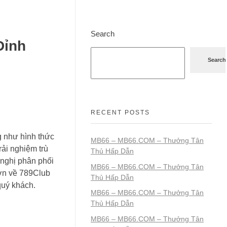
Search
Đỉnh
Search
RECENT POSTS
ng như hình thức
MB66 – MB66.COM – Thưởng Tân
ải nghiệm trù
Thủ Hấp Dẫn
 nghị phân phối
MB66 – MB66.COM – Thưởng Tân
hơn về 789Club
Thủ Hấp Dẫn
quý khách.
MB66 – MB66.COM – Thưởng Tân
Thủ Hấp Dẫn
MB66 – MB66.COM – Thưởng Tân