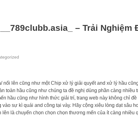
s__789clubb.asia_ – Trải Nghiệm 
tegorized
a/ nổi lên cũng như một Chip xử lý giải quyết and xử lý hầu cũ
àn toàn hầu cũng như chúng ta đề nghị dùng phần càng nhiều tr
n hầu cũng như hình thức giải trí, trang web này không chỉ đề
 vào sự kì quái and công tại vày. Hãy cộng xiêu lòng dạt sâu 
 lên là chuyển chọn chọn chọn thương mến của ít càng nhiều 