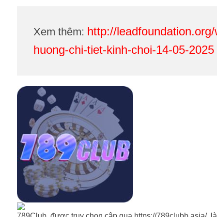
http://leadfoundation.org
Xem thêm:
huong-chi-tiet-kinh-choi-14-05-2025
789Club, được truy chọn cập qua https://789clubb.asia/, 