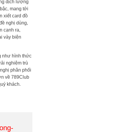
ung dịch lượng
 bậc, mang tới
 xiết card đồ
 đề nghị dùng,
n cạnh ra,
ại vày biện
ng như hình thức
ải nghiệm trù
 nghị phân phối
hơn về 789Club
quý khách.
uong-