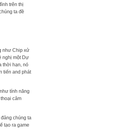
nh trên thị
chúng ta đề
ng như Chip xử
đề nghị một Dự
 thời hạn, nó
n tiến and phát
 như tính năng
 thoại cảm
 đảng chúng ta
hế tạo ra game