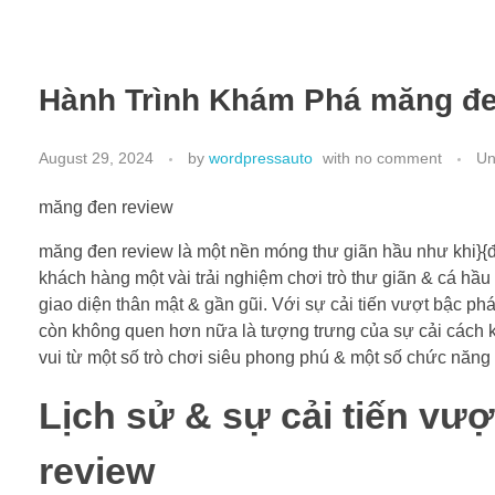
Hành Trình Khám Phá măng đen
August 29, 2024
by
wordpressauto
with
no comment
Un
măng đen review
măng đen review là một nền móng thư giãn hầu như khi}{
khách hàng một vài trải nghiệm chơi trò thư giãn & cá hầu
giao diện thân mật & gần gũi. Với sự cải tiến vượt bậc ph
còn không quen hơn nữa là tượng trưng của sự cải cách kh
vui từ một số trò chơi siêu phong phú & một số chức năng
Lịch sử & sự cải tiến vượ
review