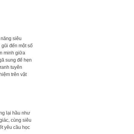
 năng siêu
 gũi đến một số
ên minh giữa
ngã sung để hẹn
ranh tuyên
hiệm trên vật
ng lại hầu như
giác, cùng siêu
ết yêu cầu học