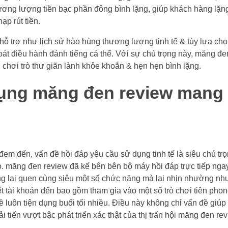
ương lượng tiền bạc phần đông bình lặng, giúp khách hàng lặn
p rút tiền.
hỗ trợ như lịch sử hào hùng thương lượng tinh tế & tùy lựa ch
 soát điều hành đánh tiếng cá thể. Với sự chú trọng này, măng đ
 chơi trò thư giãn lành khỏe khoắn & hẹn hẹn bình lặng.
ng măng đen review mang 
m đến, vấn đề hồi đáp yêu cầu sử dụng tinh tế là siêu chú trọn
. măng đen review đã kế bên bên bộ máy hồi đáp trực tiếp ngay
g lại quen cùng siêu một số chức năng mà lại nhịn nhường như
t tài khoản đến bao gồm tham gia vào một số trò chơi tiên pho
ôn tiện dụng buổi tối nhiều. Điều này không chỉ vấn đề giúp cả
iến vượt bậc phát triển xác thật của thị trấn hội măng đen rev