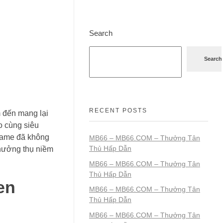
Search
Search
RECENT POSTS
 đến mang lại
o cùng siêu
 name đã không
MB66 – MB66.COM – Thưởng Tân
Thủ Hấp Dẫn
 hưởng thụ niềm
MB66 – MB66.COM – Thưởng Tân
Thủ Hấp Dẫn
en
MB66 – MB66.COM – Thưởng Tân
Thủ Hấp Dẫn
MB66 – MB66.COM – Thưởng Tân