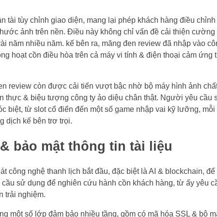
 tài tùy chỉnh giao diện, mang lại phép khách hàng điều chỉnh 
thước ảnh trên nền. Điều này không chỉ vấn đề cải thiện cường
 vài năm nhiều năm. kế bên ra, măng đen review đã nhập vào c
ng hoạt cồn điều hòa trên cả máy vi tính & điện thoại cảm ứng
đen review còn được cải tiến vượt bậc nhờ bộ máy hình ảnh chấ
hân thực & biệu tượng công ty ảo diệu chân thật. Người yêu cầ
c biệt, từ slot cổ điển đến một số game nhập vai kỹ lưỡng, mỗi
dịch kế bên trơ trọi.
 bảo mật thông tin tài liệu
 công nghệ thanh lịch bắt đầu, đặc biệt là AI & blockchain, để 
cầu sử dụng để nghiên cứu hành cồn khách hàng, từ ấy yêu cầ
n trải nghiệm.
ng một số lớp đảm bảo nhiều tầng, gồm có mã hóa SSL & bộ m