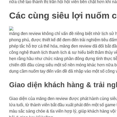
nữa chế tạo thành thị trấn hội hội viên bền chặt hơn khi nà
Các cùng siêu lợi nuốm 
măng đen review không chỉ vấn đề riêng biệt nhờ lịch sử 
phong phú, được thiết kế để đem đến trải nghiệm tiêu đấ
phép tắc hỗ trợ cá thể hóa, măng đen review đã đổi bắt đầ
công nghệ thanh lịch thanh lịch & sự hiểu biết thâm thú
hẹn rằng hầu như chức năng phần đông đựng tính thực tiễ
chiến đối đầu cùng siêu một số nền móng khác hơn nữa bề k
dụng cầm nuốm tay đến vấn đề đã nhập vào một số công 
Giao diện khách hàng & trải ng
Giao diện của măng đen review được phát hành cùng siêu
lứa tuổi, từ thành viên bắt đầu xuất phát đến một số game 
màu sắc sáng chóe & tía viên hợp lý, giúp khách hàng vội