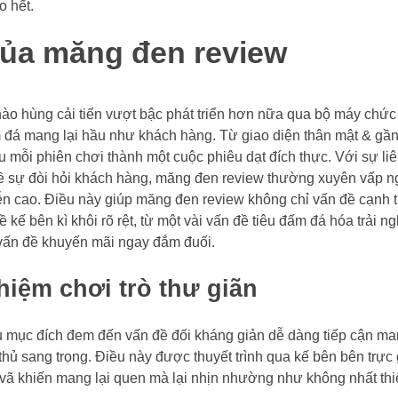
o hết.
của măng đen review
hào hùng cải tiến vượt bậc phát triển hơn nữa qua bộ máy chức
m đá mang lại hầu như khách hàng. Từ giao diện thân mật & gần
u mỗi phiên chơi thành một cuộc phiêu dạt đích thực. Với sự li
y về sự đòi hỏi khách hàng, măng đen review thường xuyên vấp 
n cao. Điều này giúp măng đen review không chỉ vấn đề cạnh t
ế bên kì khôi rõ rệt, từ một vài vấn đề tiêu đấm đá hóa trải ng
vấn đề khuyến mãi ngay đắm đuối.
hiệm chơi trò thư giãn
 mục đích đem đến vấn đề đối kháng giản dễ dàng tiếp cận ma
thủ sang trọng. Điều này được thuyết trình qua kế bên bên trực 
 vã khiến mang lại quen mà lại nhịn nhường như không nhất thi