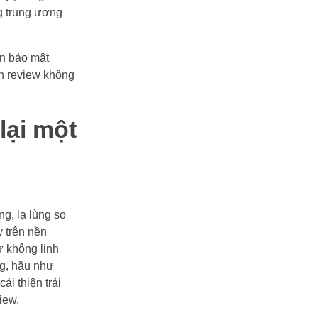
g trung ương
ọn bảo mật
en review không
lại một
g, lạ lùng so
 trên nền
 không linh
ng, hầu như
i thiện trải
iew.