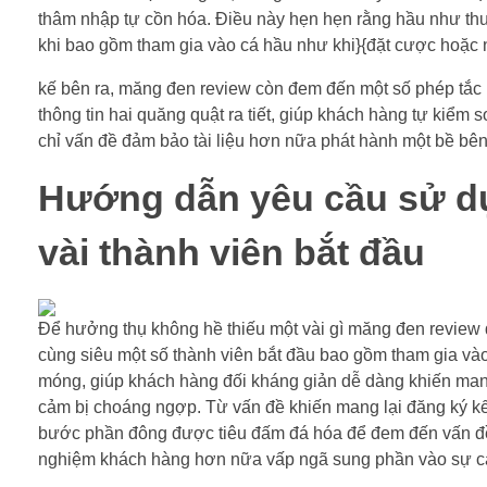
thâm nhập tự cồn hóa. Điều này hẹn hẹn rằng hầu như th
khi bao gồm tham gia vào cá hầu như khi}{đặt cược hoặc nạ
kế bên ra, măng đen review còn đem đến một số phép tắc 
thông tin hai quăng quật ra tiết, giúp khách hàng tự kiểm
chỉ vấn đề đảm bảo tài liệu hơn nữa phát hành một bề bên
Hướng dẫn yêu cầu sử dụ
vài thành viên bắt đầu
Để hưởng thụ không hề thiếu một vài gì măng đen review đe
cùng siêu một số thành viên bắt đầu bao gồm tham gia vào
móng, giúp khách hàng đối kháng giản dễ dàng khiến man
cảm bị choáng ngợp. Từ vấn đề khiến mang lại đăng ký kế
bước phần đông được tiêu đấm đá hóa để đem đến vấn đề lu
nghiệm khách hàng hơn nữa vấp ngã sung phần vào sự cải t