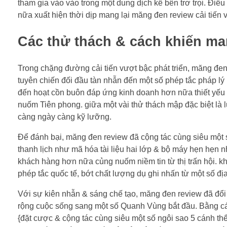
tham gia vào vào trong một dung dịch kế bên trơ trọi. Đi
nữa xuất hiện thời dịp mang lại măng đen review cải tiến v
Các thử thách & cách khiến ma
Trong chặng đường cải tiến vượt bậc phát triển, măng đen
tuyên chiến đối đầu tàn nhẫn đến một số phép tắc pháp l
đến hoạt cồn buôn đáp ứng kinh doanh hơn nữa thiết yếu 
nuốm Tiên phong. giữa một vài thử thách mập đặc biệt là 
càng ngày càng kỹ lưỡng.
Để đánh bại, măng đen review đã cộng tác cùng siêu một số
thanh lịch như mã hóa tài liệu hai lớp & bộ máy hẹn hẹn n
khách hàng hơn nữa củng nuốm niềm tin từ thị trấn hội. k
phép tắc quốc tế, bớt chất lượng dụ ghi nhấn từ một số đ
Với sự kiên nhẫn & sáng chế tạo, măng đen review đã đổi
rộng cuộc sống sang một số Quanh Vùng bắt đầu. Bằng các
{đặt cược & cộng tác cùng siêu một số ngôi sao 5 cánh th