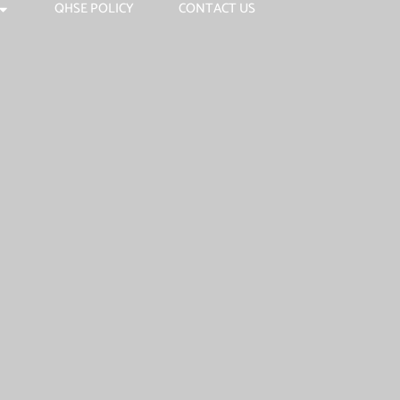
QHSE POLICY
CONTACT US