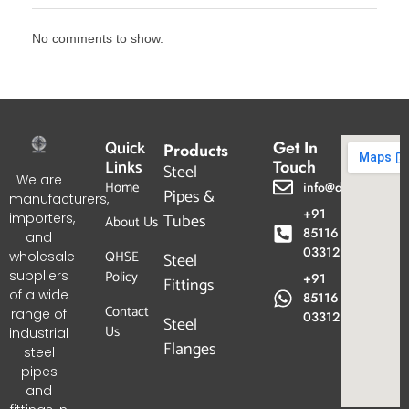
No comments to show.
Quick
Get In
Products
Links
Touch
Steel
We are
Home
info@dpgtl.com
Pipes &
manufacturers,
+91
Tubes
importers,
About Us
85116
and
03312
QHSE
wholesale
Steel
Policy
suppliers
+91
Fittings
of a wide
85116
Contact
range of
03312
Steel
Us
industrial
Flanges
steel
pipes
and