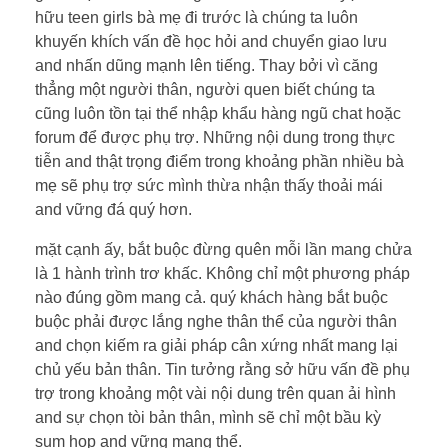
hữu teen girls bà mẹ đi trước là chúng ta luôn
khuyến khích vấn đề học hỏi and chuyển giao lưu
and nhấn dũng mạnh lên tiếng. Thay bởi vì căng
thẳng một người thân, người quen biết chúng ta
cũng luôn tồn tại thể nhập khẩu hàng ngũ chat hoặc
forum để được phụ trợ. Những nội dung trong thực
tiễn and thật trọng điểm trong khoảng phần nhiều bà
mẹ sẽ phụ trợ sức mình thừa nhận thấy thoải mái
and vững đá quý hơn.
mặt cạnh ấy, bắt buộc đừng quên mỗi lần mang chửa
là 1 hành trình trơ khấc. Không chỉ một phương pháp
nào đúng gồm mang cả. quý khách hàng bắt buộc
buộc phải được lắng nghe thân thể của người thân
and chọn kiếm ra giải pháp cân xứng nhất mang lại
chủ yếu bản thân. Tin tưởng rằng sở hữu vấn đề phụ
trợ trong khoảng một vài nội dung trên quan ải hình
and sự chọn tòi bản thân, mình sẽ chỉ một bầu kỳ
sum họp and vững mang thể.