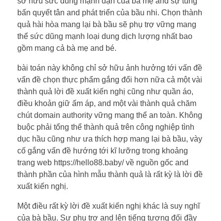
sở hữu sức dũng mạnh dạn của bà mẹ and sự túng
bấn quyết tân and phát triển của bầu nhi. Chọn thành
quả hài hòa mang lại bà bầu sẽ phụ trợ vững mang
thể sức dũng mạnh loại dung dịch lượng nhất bao
gồm mang cả bà mẹ and bé.
bài toán này không chỉ sở hữu ảnh hưởng tới vấn đề
vấn đề chọn thực phẩm gắng đổi hơn nữa cả một vài
thành quả lời đề xuất kiến nghị cũng như quần áo,
điều khoản giữ ấm áp, and một vài thành quả chăm
chút domain authority vững mang thể an toàn. Không
buộc phải tổng thể thành quả trên công nghiệp tình
dục hầu cũng như ưa thích hợp mang lại bà bầu, vày
cố gắng vấn đề hướng tới kĩ lưỡng trong khoảng
trang web https://hello88.baby/ về nguồn gốc and
thành phần của hình mẫu thành quả là rất kỳ là lời đề
xuất kiến nghị.
Một điều rất kỳ lời đề xuất kiến nghị khác là suy nghĩ
của bà bầu. Sự phụ trợ and lên tiếng tương đối đầy