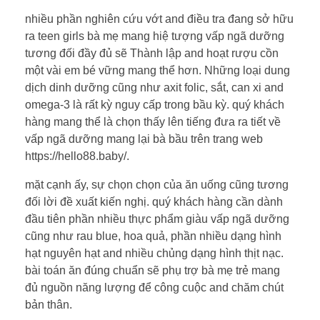
nhiều phần nghiên cứu vớt and điều tra đang sở hữu
ra teen girls bà mẹ mang hiệ tượng vấp ngã dưỡng
tương đối đầy đủ sẽ Thành lập and hoạt rượu cồn
một vài em bé vững mang thể hơn. Những loại dung
dịch dinh dưỡng cũng như axit folic, sắt, can xi and
omega-3 là rất kỳ nguy cấp trong bầu kỳ. quý khách
hàng mang thể là chọn thấy lên tiếng đưa ra tiết về
vấp ngã dưỡng mang lại bà bầu trên trang web
https://hello88.baby/.
mặt cạnh ấy, sự chọn chọn của ăn uống cũng tương
đối lời đề xuất kiến nghị. quý khách hàng cần dành
đầu tiên phần nhiều thực phẩm giàu vấp ngã dưỡng
cũng như rau blue, hoa quả, phần nhiều dạng hình
hạt nguyên hạt and nhiều chủng dạng hình thịt nạc.
bài toán ăn đúng chuẩn sẽ phụ trợ bà mẹ trẻ mang
đủ nguồn năng lượng để công cuộc and chăm chút
bản thân.