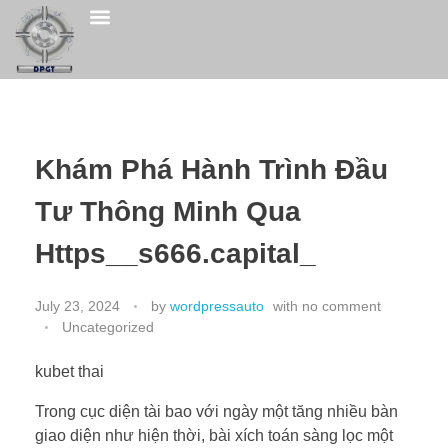
Khám Phá Hành Trình Đầu
Tư Thông Minh Qua
Https__s666.capital_
July 23, 2024
by
wordpressauto
with
no comment
Uncategorized
kubet thai
Trong cục diện tài bao với ngày một tăng nhiều bàn
giao diện như hiện thời, bài xích toán sàng lọc một