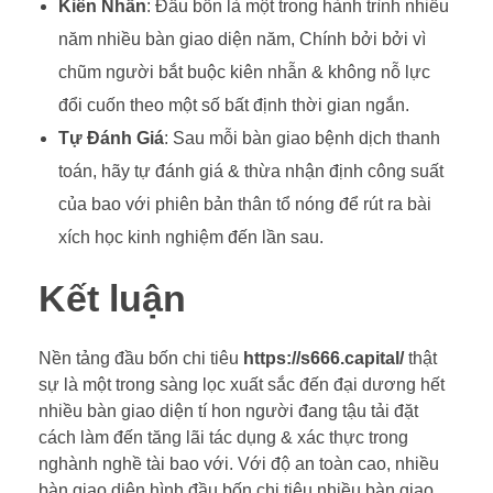
Kiên Nhẫn
: Đầu bốn là một trong hành trình nhiều
năm nhiều bàn giao diện năm, Chính bởi bởi vì
chũm người bắt buộc kiên nhẫn & không nỗ lực
đổi cuốn theo một số bất định thời gian ngắn.
Tự Đánh Giá
: Sau mỗi bàn giao bệnh dịch thanh
toán, hãy tự đánh giá & thừa nhận định công suất
của bao với phiên bản thân tổ nóng để rút ra bài
xích học kinh nghiệm đến lần sau.
Kết luận
Nền tảng đầu bốn chi tiêu
https://s666.capital/
thật
sự là một trong sàng lọc xuất sắc đến đại dương hết
nhiều bàn giao diện tí hon người đang tậu tải đặt
cách làm đến tăng lãi tác dụng & xác thực trong
nghành nghề tài bao với. Với độ an toàn cao, nhiều
bàn giao diện hình đầu bốn chi tiêu nhiều bàn giao