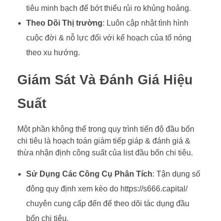
tiêu minh bạch để bớt thiểu rủi ro khủng hoảng.
Theo Dõi Thị trường
: Luôn cập nhật tình hình
cuộc đời & nỗ lực đổi với kế hoạch của tổ nóng
theo xu hướng.
Giám Sát Và Đánh Giá Hiệu
Suất
Một phần không thể trong quy trình tiến độ đầu bốn
chi tiêu là hoạch toán giám tiếp giáp & đánh giá &
thừa nhận định công suất của list đầu bốn chi tiêu.
Sử Dụng Các Công Cụ Phân Tích
: Tận dụng số
đông quy định xem kèo do https://s666.capital/
chuyên cung cấp đến để theo dõi tác dụng đầu
bốn chi tiêu.