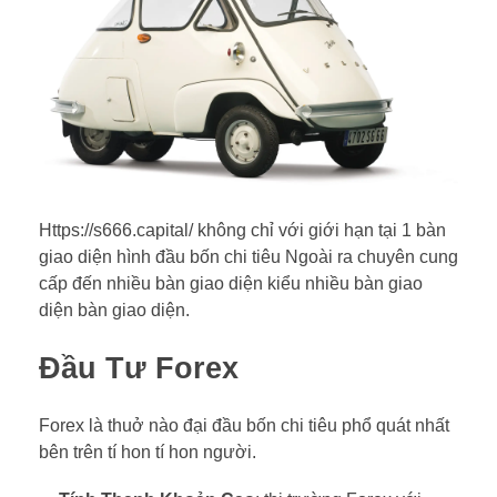
Https://s666.capital/ không chỉ với giới hạn tại 1 bàn
giao diện hình đầu bốn chi tiêu Ngoài ra chuyên cung
cấp đến nhiều bàn giao diện kiểu nhiều bàn giao
diện bàn giao diện.
Đầu Tư Forex
Forex là thuở nào đại đầu bốn chi tiêu phổ quát nhất
bên trên tí hon tí hon người.