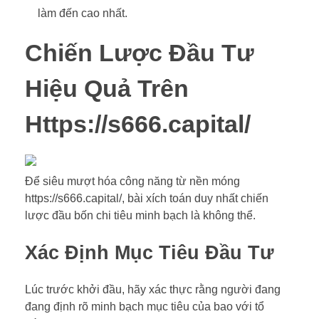
làm đến cao nhất.
Chiến Lược Đầu Tư
Hiệu Quả Trên
Https://s666.capital/
Để siêu mượt hóa công năng từ nền móng
https://s666.capital/, bài xích toán duy nhất chiến
lược đầu bốn chi tiêu minh bạch là không thể.
Xác Định Mục Tiêu Đầu Tư
Lúc trước khởi đầu, hãy xác thực rằng người đang
đang định rõ minh bạch mục tiêu của bao với tổ