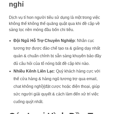
nghỉ
Dịch vụ tí hon người tiêu sử dụng là một trong việc
không thể không thể quăng quật qua khi đề cập về
sàng lọc nền móng đầu bốn chi tiêu.
Đội Ngũ Hỗ Trợ Chuyên Nghiệp
: Nhân cục
tương trợ được đào chế tạo ra & giảng dạy nhất
quán & chuẩn chỉnh bị sẵn sàng khuyên bảo đầy
đủ câu hỏi của tổ nóng bất đề cập khi nào.
Nhiều Kênh Liên Lạc
: Quý khách hàng cực với
thể cửa hàng & hàng ngũ tương trợ qua email,
chat không nghỉ}{đặt cược hoặc điện thoại, giúp
sức người giải quyết & cách làm đến xử trí việc
cuống quýt nhất.