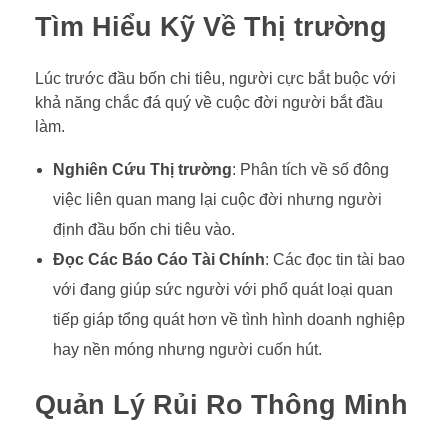
Tìm Hiểu Kỹ Về Thị trường
Lúc trước đầu bốn chi tiêu, người cực bắt buộc với
khả năng chắc đá quý về cuộc đời người bắt đầu
làm.
Nghiên Cứu Thị trường
: Phân tích về số đông
việc liên quan mang lại cuộc đời nhưng người
định đầu bốn chi tiêu vào.
Đọc Các Báo Cáo Tài Chính
: Các đọc tin tài bao
với đang giúp sức người với phổ quát loại quan
tiếp giáp tổng quát hơn về tình hình doanh nghiệp
hay nền móng nhưng người cuốn hút.
Quản Lý Rủi Ro Thông Minh