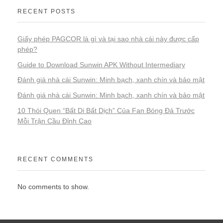
RECENT POSTS
Giấy phép PAGCOR là gì và tại sao nhà cái này được cấp
phép?
Guide to Download Sunwin APK Without Intermediary
Đánh giá nhà cái Sunwin: Minh bạch, xanh chín và bảo mật
Đánh giá nhà cái Sunwin: Minh bạch, xanh chín và bảo mật
10 Thói Quen “Bất Di Bất Dịch” Của Fan Bóng Đá Trước
Mỗi Trận Cầu Đỉnh Cao
RECENT COMMENTS
No comments to show.