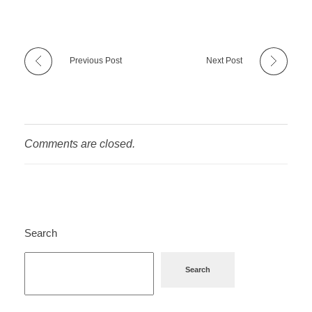
Previous Post
Next Post
Comments are closed.
Search
Search