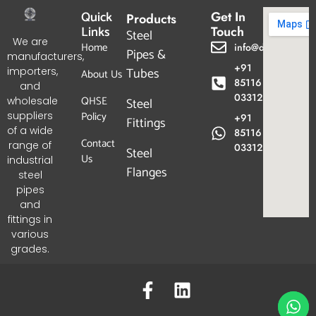
Quick
Get In
Products
Links
Touch
Steel
We are
Home
info@dpgtl.com
Pipes &
manufacturers,
+91
Tubes
importers,
About Us
85116
and
03312
QHSE
wholesale
Steel
Policy
suppliers
+91
Fittings
of a wide
85116
Contact
range of
03312
Steel
Us
industrial
Flanges
steel
pipes
and
fittings in
various
grades.