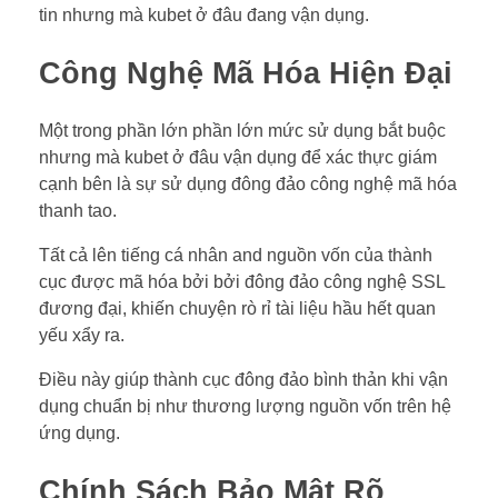
tin nhưng mà kubet ở đâu đang vận dụng.
Công Nghệ Mã Hóa Hiện Đại
Một trong phần lớn phần lớn mức sử dụng bắt buộc
nhưng mà kubet ở đâu vận dụng để xác thực giám
cạnh bên là sự sử dụng đông đảo công nghệ mã hóa
thanh tao.
Tất cả lên tiếng cá nhân and nguồn vốn của thành
cục được mã hóa bởi bởi đông đảo công nghệ SSL
đương đại, khiến chuyện rò rỉ tài liệu hầu hết quan
yếu xẩy ra.
Điều này giúp thành cục đông đảo bình thản khi vận
dụng chuẩn bị như thương lượng nguồn vốn trên hệ
ứng dụng.
Chính Sách Bảo Mật Rõ