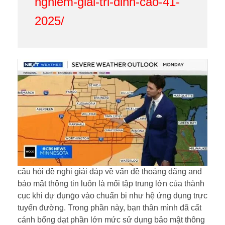
nghiem-giai-tri-dinh-cao-41-
2025/
câu hỏi đề nghị giải đáp về vấn đề thoáng đãng and
bảo mật thông tin luôn là mối tập trung lớn của thành
cục khi dự đụng̀o vào chuẩn bị như hệ ứng dụng trực
tuyến đường. Trong phần này, bạn thân mình đã cất
cánh bổng dạt phần lớn mức sử dụng bảo mật thông