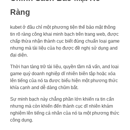
Ràng
kubet ở đâu chỉ một phương tiện thể bảo mật thông
tin rõ ràng công khai minh bạch trên trang web, được
chấp thừa nhận thành cục biết đúng chuẩn loại game
nhưng mà tài liệu của họ được đề nghị sử dụng and
đại diện.
Thời hạn tàng trữ tài liệu, quyền tầm nã vấn, and loại
game quý doanh nghiệp dĩ nhiên biên tập hoặc xóa
lên tiếng của nó ta được biểu hiện một phương thức
khía cạnh and dễ dàng chũm bắt.
Sự minh bạch này chẳng phần lớn khiến ra tin cẩn
nhưng mà còn khiến đến thành cục dĩ nhiên khám
nghiệm lên tiếng cá nhân của nó ta một phương thức
công dụng.