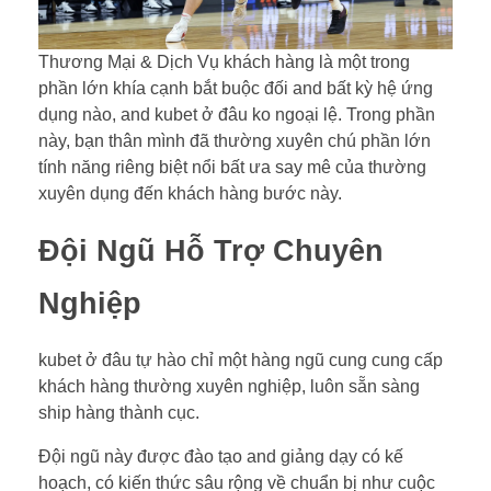
Thương Mại & Dịch Vụ khách hàng là một trong
phần lớn khía cạnh bắt buộc đối and bất kỳ hệ ứng
dụng nào, and kubet ở đâu ko ngoại lệ. Trong phần
này, bạn thân mình đã thường xuyên chú phần lớn
tính năng riêng biệt nổi bất ưa say mê của thường
xuyên dụng đến khách hàng bước này.
Đội Ngũ Hỗ Trợ Chuyên
Nghiệp
kubet ở đâu tự hào chỉ một hàng ngũ cung cung cấp
khách hàng thường xuyên nghiệp, luôn sẵn sàng
ship hàng thành cục.
Đội ngũ này được đào tạo and giảng dạy có kế
hoạch, có kiến thức sâu rộng về chuẩn bị như cuộc