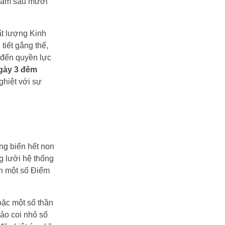
 trăm sáu mươi
hất lượng Kinh
tiết gắng thể,
 đến quyền lực
ngày 3 đêm
ghiệt với sự
ng biển hết non
g lưới hệ thống
nh một số Điểm
oặc một số thần
đảo coi nhỏ số