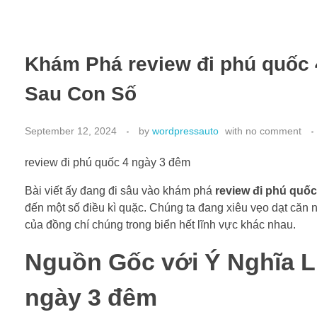
Khám Phá review đi phú quốc 
Sau Con Số
September 12, 2024
by
wordpressauto
with
no comment
review đi phú quốc 4 ngày 3 đêm
Bài viết ấy đang đi sâu vào khám phá
review đi phú quố
đến một số điều kì quặc. Chúng ta đang xiêu vẹo dạt căn n
của đồng chí chúng trong biển hết lĩnh vực khác nhau.
Nguồn Gốc với Ý Nghĩa Lị
ngày 3 đêm