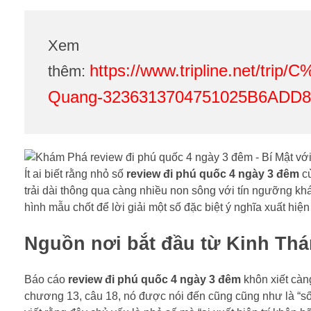
Xem
https://www.tripline.net/
thêm:
Quang-3236313704751025B6ADD
Ít ai biết rằng nhỏ số
review đi phú quốc 4 ngày 3 đêm
cù
trải dài thông qua càng nhiều non sông với tín ngưỡng kh
hình mẫu chốt để lời giải một số đặc biệt ý nghĩa xuất hiện
Nguồn nơi bắt đầu từ Kinh Th
Báo cáo
review đi phú quốc 4 ngày 3 đêm
khôn xiết càn
chương 13, câu 18, nó được nói đến cũng cũng như là “số 