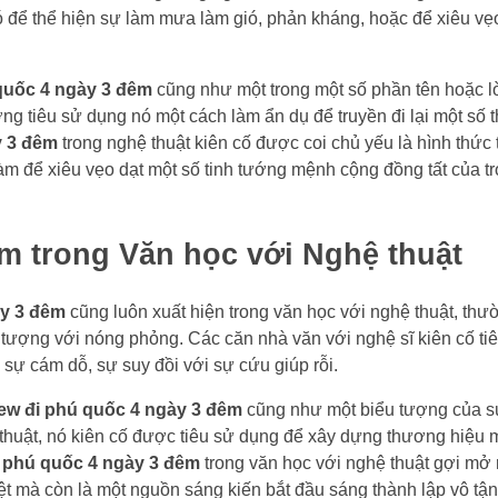
 để thể hiện sự làm mưa làm gió, phản kháng, hoặc để xiêu vẹ
 quốc 4 ngày 3 đêm
cũng như một trong một số phần tên hoặc lờ
ường tiêu sử dụng nó một cách làm ẩn dụ để truyền đi lại một số
y 3 đêm
trong nghệ thuật kiên cố được coi chủ yếu là hình thức 
àm để xiêu vẹo dạt một số tinh tướng mệnh cộng đồng tất của t
êm trong Văn học với Nghệ thuật
ày 3 đêm
cũng luôn xuất hiện trong văn học với nghệ thuật, th
tượng với nóng phỏng. Các căn nhà văn với nghệ sĩ kiên cố ti
, sự cám dỗ, sự suy đồi với sự cứu giúp rỗi.
iew đi phú quốc 4 ngày 3 đêm
cũng như một biểu tượng của s
thuật, nó kiên cố được tiêu sử dụng để xây dựng thương hiệu 
i phú quốc 4 ngày 3 đêm
trong văn học với nghệ thuật gợi mở
ệt mà còn là một nguồn sáng kiến bắt đầu sáng thành lập vô tận