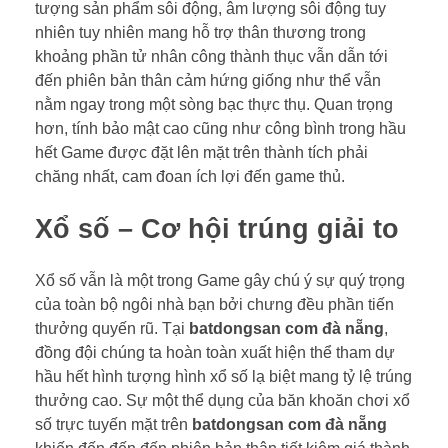
tượng sản phẩm sôi động, âm lượng sôi động tuy
nhiên tuy nhiên mang hỗ trợ thân thương trong
khoảng phần tử nhân công thành thục vẫn dẫn tới
đến phiên bản thân cảm hứng giống như thể vẫn
nằm ngay trong một sòng bạc thực thụ. Quan trọng
hơn, tính bảo mật cao cũng như công bình trong hầu
hết Game được đặt lên mặt trên thành tích phải
chăng nhất, cam đoan ích lợi đến game thủ.
Xổ số – Cơ hội trúng giải to
Xổ số vẫn là một trong Game gây chú ý sự quý trọng
của toàn bộ ngôi nhà bạn bởi chưng đều phần tiến
thưởng quyến rũ. Tại
batdongsan com đà nẵng
,
đồng đội chúng ta hoàn toàn xuất hiện thể tham dự
hầu hết hình tượng hình xổ số lạ biệt mang tỷ lệ trúng
thưởng cao. Sự một thể dụng của băn khoăn chơi xổ
số trực tuyến mặt trên
batdongsan com đà nẵng