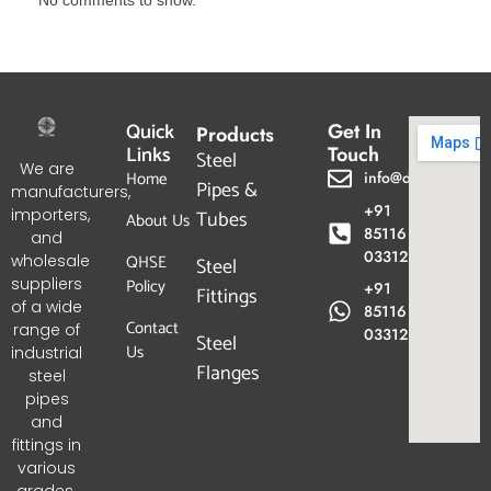
Quick
Get In
Products
Links
Touch
Steel
We are
Home
info@dpgtl.com
Pipes &
manufacturers,
+91
Tubes
importers,
About Us
85116
and
03312
QHSE
wholesale
Steel
Policy
suppliers
+91
Fittings
of a wide
85116
Contact
range of
03312
Steel
Us
industrial
Flanges
steel
pipes
and
fittings in
various