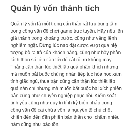
Quản lý vốn thành tích
Quản lý vốn là một trong cẩn thận rất lưu trung tâm
trong công vấn đề chơi game trực tuyến. Hãy nêu lên
giá thành trong khoảng trước, cũng như vâng lệnh
nghiêm ngặt. Đừng lúc nào đặt cược vượt quá hiệ
tượng bỏ ra trả của khách hàng, cũng như hãy phân
tách thon số tiền cần tới để cắt rủi ro không may.
Thắng cận thận lúc thiết lập quá phấn khích nhưng
mà muốn bắt buộc chứng nhấn tiếp tục hóa học xám
tỉnh giấc ngủ, thua trận cũng cận thận lúc thiết lập
quá nản chí nhưng mà muốn bắt buộc bài xích phiên
bản cũng như chuyên nghiệp phục hồi. Kiểm soát
tình yêu cũng như duy trì tính kỷ biện pháp trong
công vấn đề cai chữa vốn là nguyên tố chủ chốt
khiến đến đến đến phiên bản thân chơi chậm nhiều
năm cũng như bảo tồn.