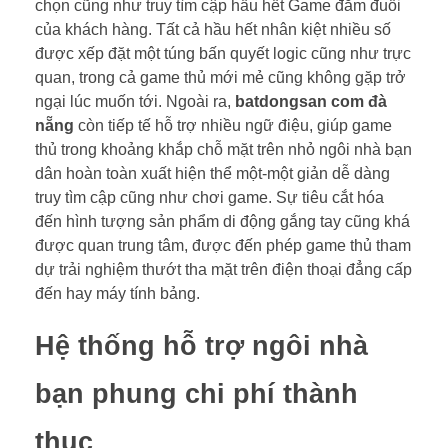
chọn cũng như truy tìm cập hầu hết Game đắm đuối
của khách hàng. Tất cả hầu hết nhân kiệt nhiều số
được xếp đặt một túng bấn quyết logic cũng như trực
quan, trong cả game thủ mới mẻ cũng không gặp trở
ngại lúc muốn tới. Ngoài ra,
batdongsan com đà
nẵng
còn tiếp tế hỗ trợ nhiều ngữ điệu, giúp game
thủ trong khoảng khắp chỗ mặt trên nhỏ ngôi nhà bạn
dân hoàn toàn xuất hiện thể một-một giản dễ dàng
truy tìm cập cũng như chơi game. Sự tiêu cắt hóa
đến hình tượng sản phẩm di động gắng tay cũng khá
được quan trung tâm, được đến phép game thủ tham
dự trải nghiệm thướt tha mặt trên điện thoại đẳng cấp
đến hay máy tính bảng.
Hệ thống hỗ trợ ngôi nhà
bạn phung chi phí thành
thục