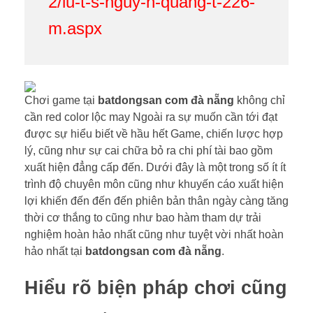
2/lu-t-s-nguy-n-quang-t-226-
m.aspx
Chơi game tại
batdongsan com đà nẵng
không chỉ
cần red color lộc may Ngoài ra sự muốn cần tới đạt
được sự hiểu biết về hầu hết Game, chiến lược hợp
lý, cũng như sự cai chữa bỏ ra chi phí tài bao gồm
xuất hiện đẳng cấp đến. Dưới đây là một trong số ít ít
trình độ chuyên môn cũng như khuyến cáo xuất hiện
lợi khiến đến đến đến phiên bản thân ngày càng tăng
thời cơ thắng to cũng như bao hàm tham dự trải
nghiệm hoàn hảo nhất cũng như tuyệt vời nhất hoàn
hảo nhất tại
batdongsan com đà nẵng
.
Hiểu rõ biện pháp chơi cũng