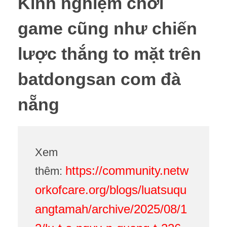
Kinh nghiệm chơi
game cũng như chiến
lược thắng to mặt trên
batdongsan com đà
nẵng
Xem
https://community.netw
thêm:
orkofcare.org/blogs/luatsuqu
angtamah/archive/2025/08/1