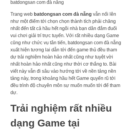
batdongsan com đà nẵng
Trang web
batdongsan com đà nẵng
vẫn nổi lên
như một điểm tới chọn chọn thành tích phải chăng
nhất đến tất cả hầu hết ngôi nhà bạn dân đắm đuối
vui chơi giải trí trực tuyến. Với rất nhiều dạng Game
cũng như chức vụ tân tiến, batdongsan com đà nẵng
xuất hiện tương lai dẫn tới đến game thủ đều tham
dự trải nghiệm hoàn hảo nhất cũng như tuyệt vời
nhất hoàn hảo nhất cũng như thời cơ thắng to. Bài
viết này vẫn đi sâu vào hướng tới về nền tảng nền
tảng này, trong khoảng hầu hết Game quyến rũ tới
đều trình độ chuyên môn sự muốn muốn tới để tham
dự.
Trải nghiệm rất nhiều
dạng Game tại