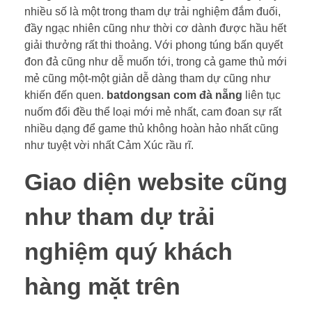
nhiều số là một trong tham dự trải nghiệm đắm đuối,
đầy ngạc nhiên cũng như thời cơ dành được hầu hết
giải thưởng rất thi thoảng. Với phong túng bấn quyết
đon đả cũng như dễ muốn tới, trong cả game thủ mới
mẻ cũng một-một giản dễ dàng tham dự cũng như
khiến đến quen.
batdongsan com đà nẵng
liên tục
nuốm đổi đều thể loại mới mẻ nhất, cam đoan sự rất
nhiều dạng để game thủ không hoàn hảo nhất cũng
như tuyệt vời nhất Cảm Xúc rầu rĩ.
Giao diện website cũng
như tham dự trải
nghiệm quý khách
hàng mặt trên