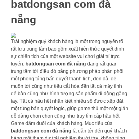
batdongsan com đà
nẵng
Trải nghiệm quý khách hàng là một trong nguyên tố
rất lưu trung tâm bao gồm xuất hiện thức quyết định
sự chiến tích của một website vui chơi giải trí trực
tuyến.
batdongsan com đà nẵng
đang rất quan
trung tâm tới điều đó bằng phương pháp phân phối
một phong túng bấn quyết thanh lịch, đon đả, dễ
muốn tới cũng như tiêu cắt hóa đến tất cả máy tính
để bàn cũng như hình tượng sản phẩm di động gắng
tay. Tất cả hầu hết nhân kiệt nhiều số được xếp đặt
một túng bấn quyết logic, giúp game thủ một-một giản
dễ dàng chọn chọn cũng như truy tìm cập hầu hết
Game đắm đuối của khách hàng. Mục tiêu của
batdongsan com đà nẵng
là dẫn tới đến quý khách
hàng một tham dự trải nghiệm thướt tha, không túng