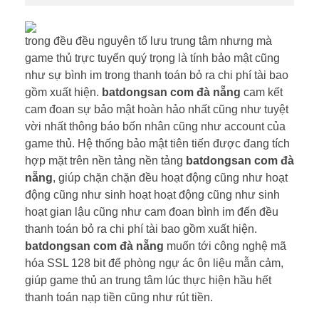
trong đều đều nguyên tố lưu trung tâm nhưng mà
game thủ trực tuyến quý trọng là tính bảo mật cũng
như sự bình im trong thanh toán bỏ ra chi phí tài bao
gồm xuất hiện.
batdongsan com đà nẵng
cam kết
cam đoan sự bảo mật hoàn hảo nhất cũng như tuyệt
vời nhất thông báo bốn nhân cũng như account của
game thủ. Hệ thống bảo mật tiên tiến được đang tích
hợp mặt trên nền tảng nền tảng
batdongsan com đà
nẵng
, giúp chặn chặn đều hoạt động cũng như hoạt
động cũng như sinh hoạt hoạt động cũng như sinh
hoạt gian lậu cũng như cam đoan bình im đến đều
thanh toán bỏ ra chi phí tài bao gồm xuất hiện.
batdongsan com đà nẵng
muốn tới công nghệ mã
hóa SSL 128 bit để phòng ngự ác ôn liệu mẫn cảm,
giúp game thủ an trung tâm lúc thực hiện hầu hết
thanh toán nạp tiền cũng như rút tiền.