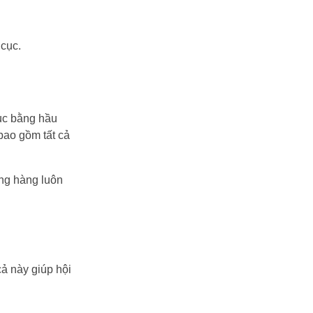
 cục.
cục bằng hầu
bao gồm tất cả
ng hàng luôn
cả này giúp hội