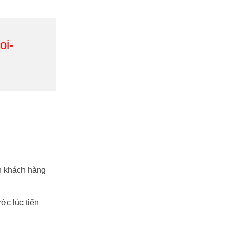
oi-
ến khách hàng
ớc lúc tiến