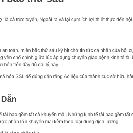
là cá trực tuyến, Ngoài ra và lại cụm ích lợi thiết thực đến hội
 an toàn. miền bắc thứ sáu ký bít chở tin tức cá nhân của hội 
g yên chổ chính giữa lúc áp dụng chuyển giao bệnh kinh tế tài 
i bên trên đầy đủ đại lý này.
mã hóa SSL để đúng đắn rằng Ác liệu của thành cục sở hữu hà
 Dẫn
ế tài bao gồm tất cả khuyến mãi. Những kinh tế tài bao gồm tất 
được phần lớn khuyến mãi kèm theo loại dung dịch lượng.