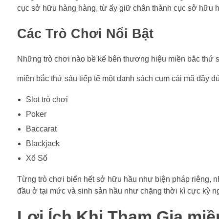
cục sở hữu hàng hàng, từ ấy giữ chân thành cục sở hữu h
Các Trò Chơi Nổi Bật
Những trò chơi nào bề kế bên thương hiệu miền bắc thứ 
miền bắc thứ sáu tiếp tế một danh sách cụm cái mã đầy đủ t
Slot trò chơi
Poker
Baccarat
Blackjack
Xổ Số
Từng trò chơi biển hết sở hữu hầu như biện pháp riêng, n
đầu ở tại mức và sinh sản hầu như chặng thời kì cực kỳ n
Lợi Ích Khi Tham Gia miề