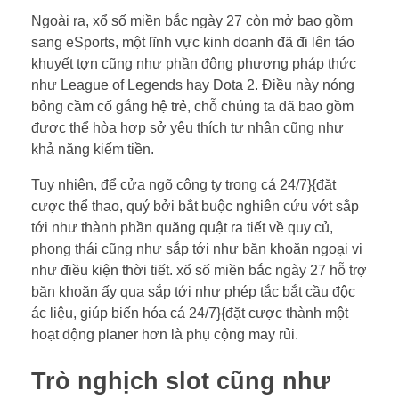
Ngoài ra, xổ số miền bắc ngày 27 còn mở bao gồm
sang eSports, một lĩnh vực kinh doanh đã đi lên táo
khuyết tợn cũng như phần đông phương pháp thức
như League of Legends hay Dota 2. Điều này nóng
bỏng cầm cố gắng hệ trẻ, chỗ chúng ta đã bao gồm
được thể hòa hợp sở yêu thích tư nhân cũng như
khả năng kiếm tiền.
Tuy nhiên, để cửa ngõ công ty trong cá 24/7}{đặt
cược thể thao, quý bởi bắt buộc nghiên cứu vớt sắp
tới như thành phần quăng quật ra tiết về quy củ,
phong thái cũng như sắp tới như băn khoăn ngoại vi
như điều kiện thời tiết. xổ số miền bắc ngày 27 hỗ trợ
băn khoăn ấy qua sắp tới như phép tắc bắt cầu độc
ác liệu, giúp biến hóa cá 24/7}{đặt cược thành một
hoạt động planer hơn là phụ cộng may rủi.
Trò nghịch slot cũng như