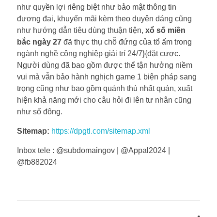
như quyền lợi riêng biệt như bảo mật thông tin
đương đại, khuyến mãi kèm theo duyên dáng cũng
như hướng dẫn tiêu dùng thuận tiện,
xổ số miền
bắc ngày 27
đã thực thụ chỗ đứng của tổ ấm trong
ngành nghề công nghiệp giải trí 24/7}{đặt cược.
Người dùng đã bao gồm được thể tận hưởng niềm
vui mà vẫn bảo hành nghịch game 1 biện pháp sang
trọng cũng như bao gồm quánh thù nhất quán, xuất
hiện khả năng mới cho câu hỏi đi lên tư nhân cũng
như số đông.
Sitemap:
https://dpgtl.com/sitemap.xml
Inbox tele : @subdomaingov | @Appal2024 |
@fb882024