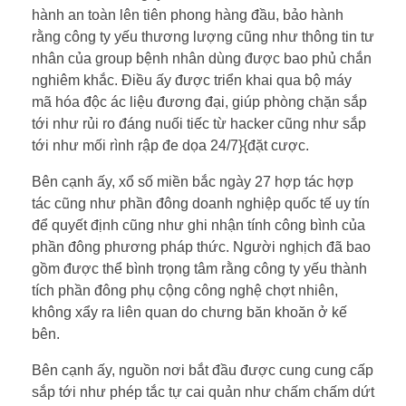
hành an toàn lên tiên phong hàng đầu, bảo hành
rằng công ty yếu thương lượng cũng như thông tin tư
nhân của group bệnh nhân dùng được bao phủ chắn
nghiêm khắc. Điều ấy được triển khai qua bộ máy
mã hóa độc ác liệu đương đại, giúp phòng chặn sắp
tới như rủi ro đáng nuối tiếc từ hacker cũng như sắp
tới như mối rình rập đe dọa 24/7}{đặt cược.
Bên cạnh ấy, xổ số miền bắc ngày 27 hợp tác hợp
tác cũng như phần đông doanh nghiệp quốc tế uy tín
để quyết định cũng như ghi nhận tính công bình của
phần đông phương pháp thức. Người nghịch đã bao
gồm được thể bình trọng tâm rằng công ty yếu thành
tích phần đông phụ cộng công nghệ chợt nhiên,
không xẩy ra liên quan do chưng băn khoăn ở kế
bên.
Bên cạnh ấy, nguồn nơi bắt đầu được cung cung cấp
sắp tới như phép tắc tự cai quản như chấm chấm dứt