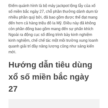
Điểm quánh hình là bộ máy jackpot lộng lẫy của xổ
số miền bắc ngày 27, chỗ phần thưởng dành dụm từ
nhiều phần quý bởi, đã bao gồm được thể đạt mang
đến hơn cả hàng triệu đô la Mỹ. Điều này đã không
còn phần đông bao gồm mang đến sự phấn khích
Ngoài ra động cục số đông trình bày kinh nghiệm
kinh nghiệm, chế chế tác một môi trường xung loanh
quanh giải trí đầy năng lượng cũng như sáng kiến
mới.
Hướng dẫn tiêu dùng
xổ số miền bắc ngày
27