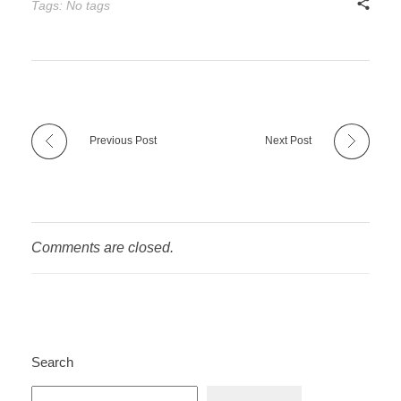
Tags: No tags
Previous Post
Next Post
Comments are closed.
Search