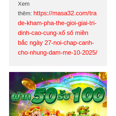
Xem
https://masa32.com/tra
thêm:
de-kham-pha-the-gioi-giai-tri-
dinh-cao-cung-xổ số miền
bắc ngày 27-noi-chap-canh-
cho-nhung-dam-me-10-2025/