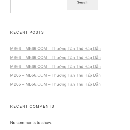
Search
RECENT POSTS
MB66 – MB66.COM – Thưởng Tân Thủ Hấp Dẫn
MB66 – MB66.COM – Thưởng Tân Thủ Hấp Dẫn
MB66 – MB66.COM – Thưởng Tân Thủ Hấp Dẫn
MB66 – MB66.COM – Thưởng Tân Thủ Hấp Dẫn
MB66 – MB66.COM – Thưởng Tân Thủ Hấp Dẫn
RECENT COMMENTS
No comments to show.