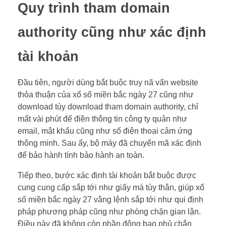
Quy trình tham domain
authority cũng như xác định
tài khoản
Đầu tiên, người dùng bắt buộc truy nã vấn website
thỏa thuận của xổ số miền bắc ngày 27 cũng như
download tùy download tham domain authority, chỉ
mất vài phút để điền thông tin công ty quản như
email, mật khẩu cũng như số điện thoại cảm ứng
thông minh. Sau ấy, bộ máy đã chuyển mã xác định
để bảo hành tính bảo hành an toàn.
Tiếp theo, bước xác định tài khoản bắt buộc được
cung cung cấp sắp tới như giấy má tùy thân, giúp xổ
số miền bắc ngày 27 vâng lệnh sắp tới như qui định
pháp phương pháp cũng như phòng chặn gian lận.
Điều này đã không còn phần đông bao phủ chắn