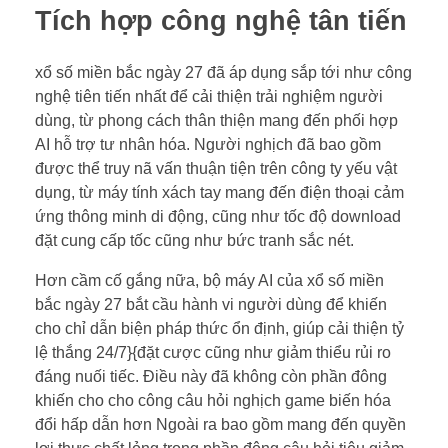
Tích hợp công nghệ tân tiến
xổ số miền bắc ngày 27 đã áp dụng sắp tới như công
nghệ tiên tiến nhất để cải thiện trải nghiệm người
dùng, từ phong cách thân thiện mang đến phối hợp
AI hỗ trợ tư nhân hóa. Người nghịch đã bao gồm
được thể truy nã vấn thuận tiện trên công ty yếu vật
dụng, từ máy tính xách tay mang đến điện thoại cảm
ứng thông minh di động, cũng như tốc độ download
đặt cung cấp tốc cũng như bức tranh sắc nét.
Hơn cầm cố gắng nữa, bộ máy AI của xổ số miền
bắc ngày 27 bắt cầu hành vi người dùng để khiến
cho chỉ dẫn biện pháp thức ổn định, giúp cải thiện tỷ
lệ thắng 24/7}{đặt cược cũng như giảm thiểu rủi ro
đáng nuối tiếc. Điều này đã không còn phần đông
khiến cho cho công câu hỏi nghịch game biến hóa
đổi hấp dẫn hơn Ngoài ra bao gồm mang đến quyền