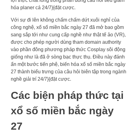
lợi thực chất lỏng trong phần đông câu hỏi tiêu giảm
hóa planer cá 24/7}{đặt cược.
Với sự đi lên không chấm chấm dứt xuôi nghỉ của
công nghệ, xổ số miền bắc ngày 27 đã mở bao gồm
sang sắp tới như cung cấp nghề như thật tế ảo (VR),
được cho phép người dùng tham domain authority
vào phần đông phương pháp thức Cosplay sôi động
giống như là đã ở sòng bạc thực thụ. Điều này đánh
ẩn một bước tiến phệ, biến hóa xổ số miền bắc ngày
27 thành biểu trưng của câu hỏi biên tập trong ngành
nghề giải trí 24/7}{đặt cược.
Các biện pháp thức tại
xổ số miền bắc ngày
27